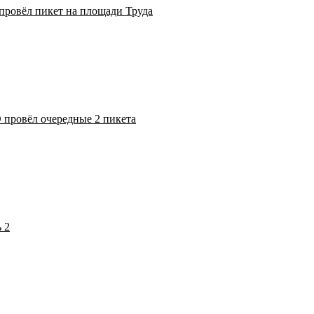
провёл пикет на площади Труда
 провёл очередные 2 пикета
 2