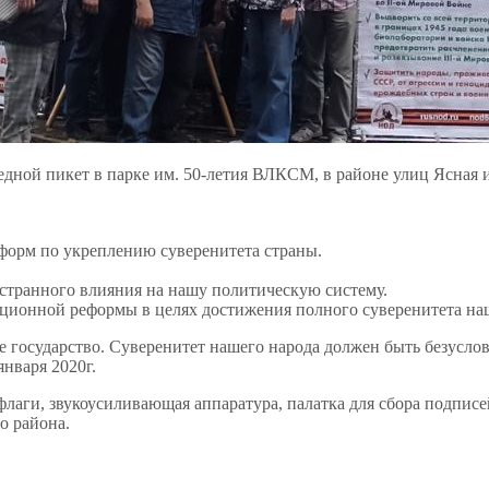
едной пикет в парке им. 50-летия ВЛКСМ, в районе улиц Ясная 
еформ по укреплению суверенитета страны.
транного влияния на нашу политическую систему.
ционной реформы в целях достижения полного суверенитета на
ое государство. Суверенитет нашего народа должен быть безусло
нваря 2020г.
 флаги, звукоусиливающая аппаратура, палатка для сбора подпис
о района.