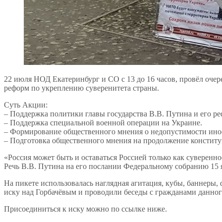
22 июля НОД Екатеринбург и СО с 13 до 16 часов, провёл очер
реформ по укреплению суверенитета страны.
Суть Акции:
– Поддержка политики главы государства В.В. Путина и его р
– Поддержка специальной военной операции на Украине.
– Формирование общественного мнения о недопустимости инос
– Подготовка общественного мнения на продолжение конститу
«Россия может быть и оставаться Россией только как суверенн
Речь В.В. Путина на его послании Федеральному собранию 15 я
На пикете использовалась наглядная агитация, кубы, баннеры,
иску над Горбачёвым и проводили беседы с гражданами данног
Присоединиться к иску можно по ссылке ниже.