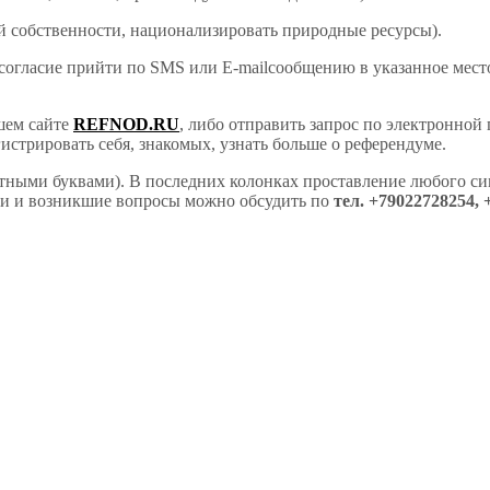
ной собственности, национализировать природные ресурсы).
огласие прийти по SMS или E-mailсообщению в указанное место
шем сайте
REFNOD
.
RU
, либо отправить запрос по электронной
гистрировать себя, знакомых, узнать больше о референдуме.
ными буквами). В последних колонках проставление любого сим
ки и возникшие вопросы можно обсудить по
тел. +79022728254, 