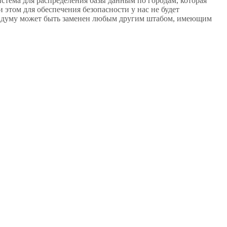
стема для распределения базы данным по городам, которая
 этом для обеспечения безопасности у нас не будет
рендуму может быть заменен любым другим штабом, имеющим