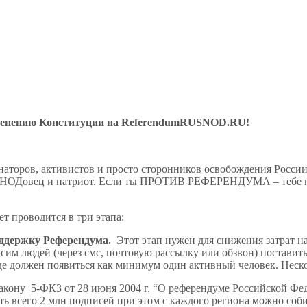
зменению Конституции на ReferendumRUSNOD.RU!
аторов, активистов и просто сторонников освобождения России 
НОДовец и патриот. Если ты ПРОТИВ РЕФЕРЕНДУМА – тебе нет м
 проводится в три этапа:
поддержку Референдума.
Этот этап нужен для снижения затрат 
сим людей (через смс, почтовую рассылку или обзвон) поставит
де должен появиться как минимум один активный человек. Неско
закону 5-ФКЗ от 28 июня 2004 г. “О референдуме Российской Фе
ь всего 2 млн подписей при этом с каждого региона можно соби