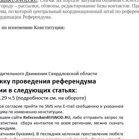
erendumRUSNOD.RU
. Сейчас на портале запущена облачная CRM-си
городу – рассылки, обзвоны, редактирование базы контактов. При
стема, по которой центральный координационный штаб по рефе
оординации Референдума.
а по изменению Конституции: