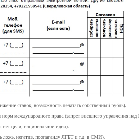
нижение ставок, возможность печатать собственный рубль).
и норм международного права (запрет внешнего управления над 
ы нет цели, национальной идеи).
ть ложь, негатив, пропаганду ЛГБТ и т.д. в СМИ).