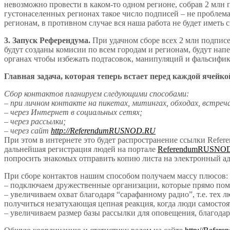
невозможно провести в каком-то одном регионе, собрав 2 млн 
густонаселенных регионах такое число подписей – не проблем
регионам, в противном случае вся наша работа не будет иметь 
3. Запуск Референдума.
При удачном сборе всех 2 млн подписе
будут созданы комисии по всем городам и регионам, будут на
органах чтобы избежать подтасовок, манипуляций и фальсифик
Главная задача, которая теперь встает перед каждой ячейк
Сбор контактов планируем следующими способами:
– при личном контакте на пикетах, митингах, обходах, встреч
– через Интернет в социальных сетях;
– через рассылки;
– через сайт
http://ReferendumRUSNOD.RU
При этом в интернете это будет распространение ссылки Refer
дальнейшая регистрация людей на портале
ReferendumRUSNO
попросить знакомых отправить копию листа на электронны
При сборе контактов нашим способом получаем массу плюсов:
– подключаем дружественные организации, которые прямо помо
– увеличиваем охват благодаря “сарафанному радио”, т.е. тех л
получиться незатухающая цепная реакция, когда люди самостоя
– увеличиваем размер базы рассылки для оповещения, благодар