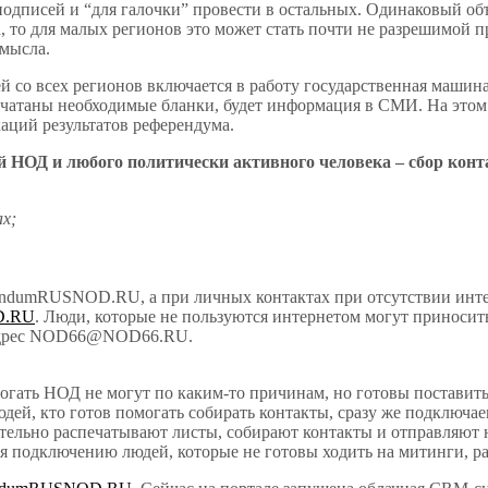
подписей и “для галочки” провести в остальных. Одинаковый об
а, то для малых регионов это может стать почти не разрешимой
смысла.
й со всех регионов включается в работу государственная машин
печатаны необходимые бланки, будет информация в СМИ. На этом
аций результатов референдума.
ой НОД и любого политически активного человека – сбор конт
ах;
endumRUSNOD.RU, а при личных контактах при отсутствии интерн
D.RU
. Люди, которые не пользуются интернетом могут приноси
й адрес NOD66@NOD66.RU.
гать НОД не могут по каким-то причинам, но готовы поставить
юдей, кто готов помогать собирать контакты, сразу же подключае
тельно распечатывают листы, собирают контакты и отправляют н
я подключению людей, которые не готовы ходить на митинги, ра