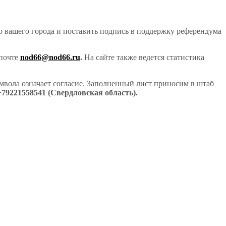
 вашего города и поставить подпись в поддержку референдума
 почте
nod
66@
nod
66.
ru
.
На сайте также ведется статистика
вола означает согласие. Заполненный лист приносим в штаб
+7
9221558541 (Свердловская область).