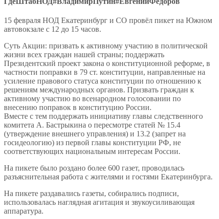
ГдеШтабНОД#ВладимирПутин#ЕвгенийФедоров
15 февраля НОД Екатеринбург и СО провёл пикет на Южном
автовокзале с 12 до 15 часов.
Суть Акции: призвать к активному участию в политической
жизни всех граждан нашей страны; поддержать
Президентский проект закона о конституционной реформе, в
частности поправки в 79 ст. конституции, направленные на
усиление правового статуса конституции по отношению к
решениям международных органов. Призвать граждан к
активному участию во всенародном голосовании по
внесению поправок в конституцию России.
Вместе с тем поддержать инициативу главы следственного
комитета А. Бастрыкина о пересмотре статей № 15.4
(утверждение внешнего управления) и 13.2 (запрет на
госидеологию) из первой главы конституции РФ, не
соответствующих национальным интересам России.
На пикете было роздано более 600 газет, проводилась
разъяснительная работа с жителями и гостями Екатеринбурга.
На пикете раздавались газеты, собирались подписи,
использовалась наглядная агитация и звукоусиливающая
аппаратура.