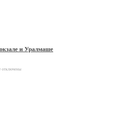
окзале и Уралмаше
е
отключены