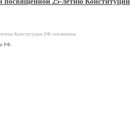
ии посвящённой 25-летию Конституции
5-летию Конституции РФ
отключены
ии РФ.