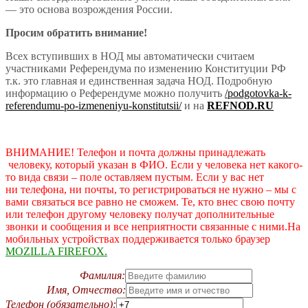
— это основа возрождения России.
Просим обратить внимание!
Всех вступивших в НОД мы автоматически считаем
участниками Референдума по изменению Конституции РФ
т.к. это главная и единственная задача НОД. Подробную
информацию о Референдуме можно получить
/podgotovka-k-
referendumu-po-izmeneniyu-konstitutsii/
и на
REFNOD
.
RU
ВНИМАНИЕ! Телефон и почта должны принадлежать
человеку, который указан в ФИО. Если у человека нет какого-
то вида связи – поле оставляем пустым. Если у вас нет
ни телефона, ни почты, то регистрироваться не нужно – мы с
вами связаться все равно не сможем. Те, кто внес свою почту
или телефон другому человеку получат дополнительные
звонки и сообщения и все неприятности связанные с ними.
На
мобильных устройствах поддерживается только браузер
MOZILLA FIREFOX.
Фамилия:
Имя, Отчество:
Телефон (обязательно):