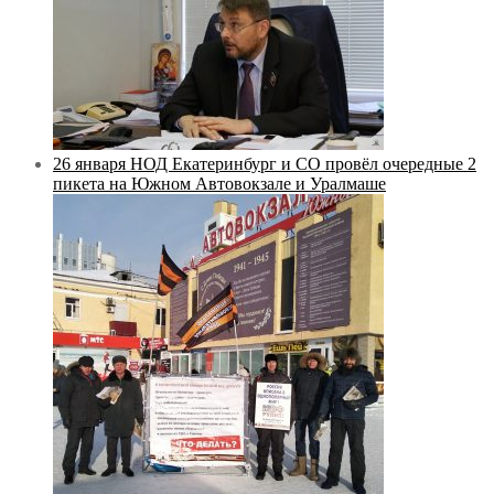
26 января НОД Екатеринбург и СО провёл очередные 2
пикета на Южном Автовокзале и Уралмаше