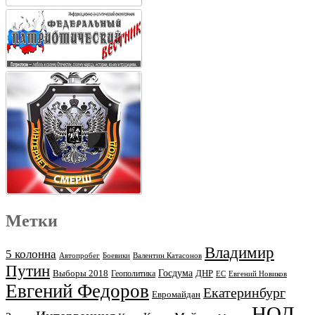
Метки
Владимир
5 колонна
Автопробег
Боевики
Валентин Катасонов
Путин
Выборы 2018
Госдума
ДНР
Геополитика
ЕС
Евгений Новиков
Евгений Федоров
Екатеринбург
Евромайдан
НОД