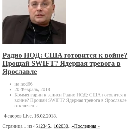
Радио НОД: США готовится к войне?
Прощай SWIFT? Ядерная тревога в
Ярославле
на nod66
20 Февраль, 2018
Комментарии
к записи Радио НОД: США готовится к
войне? Прощай SWIFT? Ядерная тревога в Ярославле
отключены
Федоров Live, 16.02.2018.
Страница 1 из 45
1
2
3
4
5
...
10
20
30
...
»
Последняя »