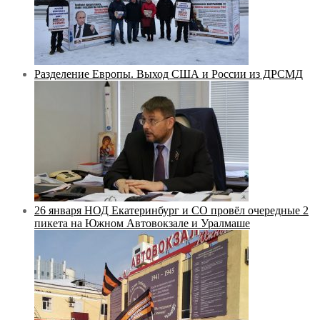
Разделение Европы. Выход США и России из ДРСМД
26 января НОД Екатеринбург и СО провёл очередные 2
пикета на Южном Автовокзале и Уралмаше