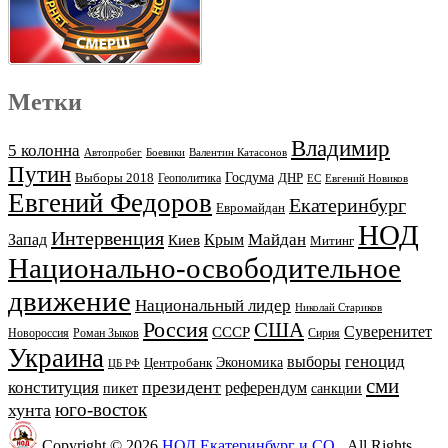
Метки
Владимир
5 колонна
Автопробег
Боевики
Валентин Катасонов
Путин
Выборы 2018
Госдума
ДНР
Геополитика
ЕС
Евгений Новиков
Евгений Федоров
Екатеринбург
Евромайдан
НОД
Интервенция
Майдан
Запад
Киев
Крым
Митинг
Национально-освободительное
движение
Национальный лидер
Николай Стариков
Россия
США
Суверенитет
СССР
Новороссия
Роман Зыков
Сирия
Украина
геноцид
выборы
Экономика
Центробанк
ЦБ РФ
сми
президент
конституция
референдум
пикет
санкции
юго-восток
хунта
Copyright © 2026
НОД Екатеринбург и СО
. All Rights