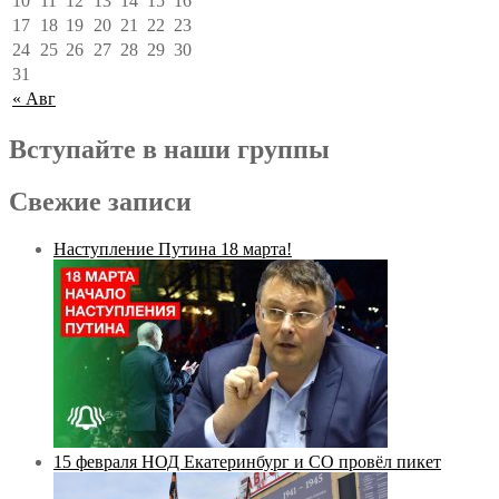
10
11
12
13
14
15
16
17
18
19
20
21
22
23
24
25
26
27
28
29
30
31
« Авг
Вступайте в наши группы
Свежие записи
Наступление Путина 18 марта!
15 февраля НОД Екатеринбург и СО провёл пикет