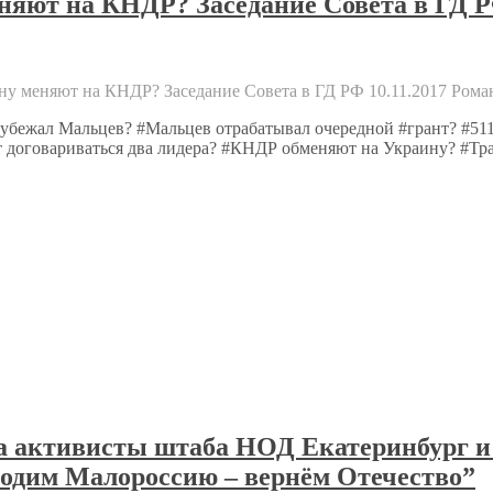
еняют на КНДР? Заседание Совета в ГД Р
ину меняют на КНДР? Заседание Совета в ГД РФ 10.11.2017 Рома
 убежал Мальцев? #Мальцев отрабатывал очередной #грант? #511
т договариваться два лидера? #КНДР обменяют на Украину? #Т
ла активисты штаба НОД Екатеринбург и
бодим Малороссию – вернём Отечество”