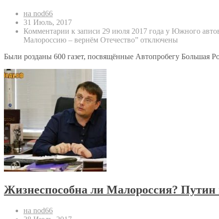
на nod66
31 Июль, 2017
Комментарии
к записи 29 июля 2017 года у Южного авто
Малороссию – вернём Отечество”
отключены
Были розданы 600 газет, посвящённые Автопробегу Большая Ро
Жизнеспособна ли Малороссия? Путин 
на nod66