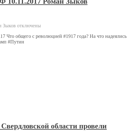
Ф 10.11.2017 Роман Зыков
н Зыков
отключены
17 Что общего с революцией #1917 года? На что надеялись
рамп #Путин
 Свердловской области провели