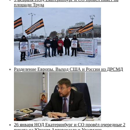
площади Труда
Разделение Европы. Выход США и России из ДРСМД
26 января НОД Екатеринбург и СО провёл очередные 2
пикета на Южном Автовокзале и Уралмаше