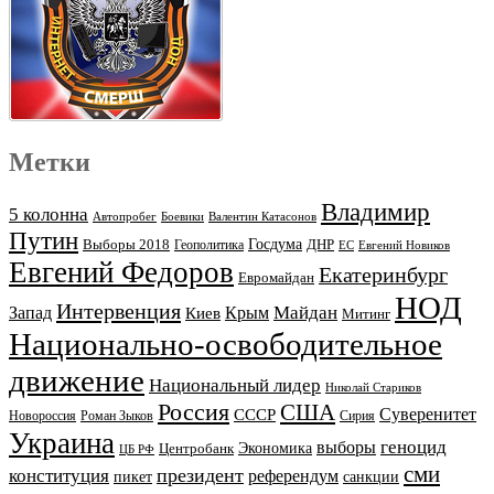
Метки
Владимир
5 колонна
Автопробег
Боевики
Валентин Катасонов
Путин
Выборы 2018
Госдума
ДНР
Геополитика
ЕС
Евгений Новиков
Евгений Федоров
Екатеринбург
Евромайдан
НОД
Интервенция
Майдан
Запад
Киев
Крым
Митинг
Национально-освободительное
движение
Национальный лидер
Николай Стариков
Россия
США
Суверенитет
СССР
Новороссия
Роман Зыков
Сирия
Украина
геноцид
выборы
Экономика
Центробанк
ЦБ РФ
сми
президент
конституция
референдум
пикет
санкции