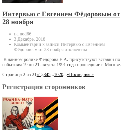
Интервью с Евгением Фёдоровым от
28 ноября
на nod66
3 Декабрь, 2018
Комментарии
к записи Интервью с Евгением
Фёдоровым от 28 ноября
отключены
В данном ролике Фёдорова Е.А. присутствуют вставки по
событиям 19 по 21 августа 1991 года прошедшие в Москве.
Страница 2 из 21
«
1
2
3
4
5
...
10
20
...
»
Последняя »
Регистрация сторонников