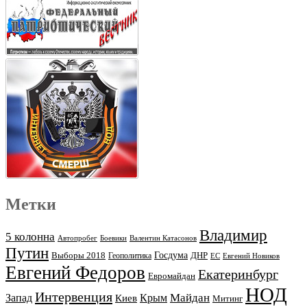
Метки
Владимир
5 колонна
Автопробег
Боевики
Валентин Катасонов
Путин
Выборы 2018
Госдума
ДНР
Геополитика
ЕС
Евгений Новиков
Евгений Федоров
Екатеринбург
Евромайдан
НОД
Интервенция
Майдан
Запад
Киев
Крым
Митинг