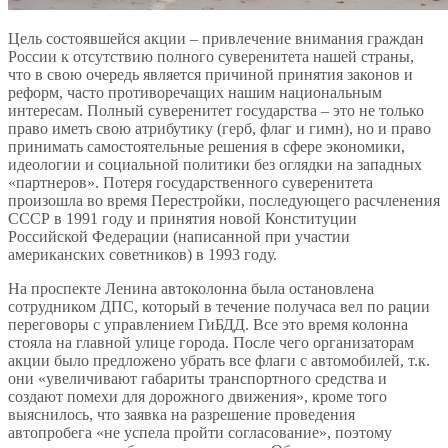
Цель состоявшейся акции – привлечение внимания граждан
России к отсутствию полного суверенитета нашей страны,
что в свою очередь является причиной принятия законов и
реформ, часто противоречащих нашим национальным
интересам. Полный суверенитет государства – это не только
право иметь свою атрибутику (герб, флаг и гимн), но и право
принимать самостоятельные решения в сфере экономики,
идеологии и социальной политики без оглядки на западных
«партнеров». Потеря государственного суверенитета
произошла во время Перестройки, последующего расчленения
СССР в 1991 году и принятия новой Конституции
Российской Федерации (написанной при участии
американских советников) в 1993 году.
На проспекте Ленина автоколонна была остановлена
сотрудником ДПС, который в течение получаса вел по рации
переговоры с управлением ГиБДД. Все это время колонна
стояла на главной улице города. После чего организаторам
акции было предложено убрать все флаги с автомобилей, т.к.
они «увеличивают габариты транспортного средства и
создают помехи для дорожного движения», кроме того
выяснилось, что заявка на разрешение проведения
автопробега «не успела пройти согласование», поэтому