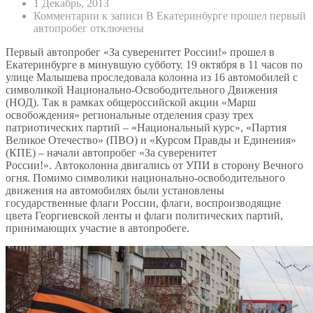
1 Декабрь, 2013
Комментарии
к записи В Екатеринбурге прошел первый
автопробег
отключены
Первый автопробег «За суверенитет России!» прошел в
Екатеринбурге в минувшую субботу.
19 октября в 11 часов по
улице Малышева проследовала колонна из 16 автомобилей с
символикой Национально-Освободительного Движения
(НОД). Так в рамках общероссийской акции «Марш
освобождения» региональные отделения сразу трех
патриотических партий – «Национальный курс», «Партия
Великое Отечество» (ПВО) и «Курсом Правды и Единения»
(КПЕ) – начали автопробег «За суверенитет
России!». Автоколонна двигались от УПИ в сторону Вечного
огня. Помимо символики национально-освободительного
движения на автомобилях были установлены
государственные флаги России, флаги, воспроизводящие
цвета Георгиевской ленты и флаги политических партий,
принимающих участие в автопробеге.