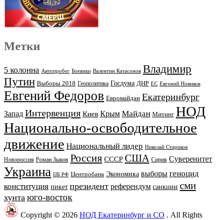
Метки
Владимир
5 колонна
Автопробег
Боевики
Валентин Катасонов
Путин
Выборы 2018
Госдума
ДНР
Геополитика
ЕС
Евгений Новиков
Евгений Федоров
Екатеринбург
Евромайдан
НОД
Интервенция
Майдан
Запад
Киев
Крым
Митинг
Национально-освободительное
движение
Национальный лидер
Николай Стариков
Россия
США
Суверенитет
СССР
Новороссия
Роман Зыков
Сирия
Украина
геноцид
выборы
Экономика
Центробанк
ЦБ РФ
сми
президент
конституция
референдум
пикет
санкции
юго-восток
хунта
Copyright © 2026
НОД Екатеринбург и СО
. All Rights