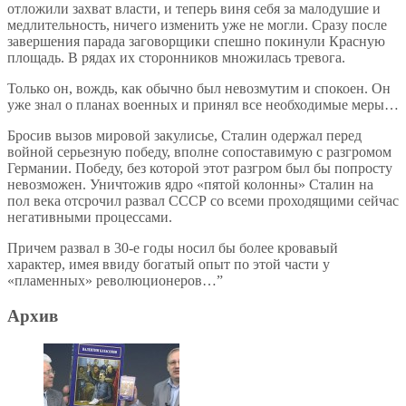
отложили захват власти, и теперь виня себя за малодушие и
медлительность, ничего изменить уже не могли. Сразу после
завершения парада заговорщики спешно покинули Красную
площадь. В рядах их сторонников множилась тревога.
Только он, вождь, как обычно был невозмутим и спокоен. Он
уже знал о планах военных и принял все необходимые меры…
Бросив вызов мировой закулисье, Сталин одержал перед
войной серьезную победу, вполне сопоставимую с разгромом
Германии. Победу, без которой этот разгром был бы попросту
невозможен. Уничтожив ядро «пятой колонны» Сталин на
пол века отсрочил развал СССР со всеми проходящими сейчас
негативными процессами.
Причем развал в 30-е годы носил бы более кровавый
характер, имея ввиду богатый опыт по этой части у
«пламенных» революционеров…”
Архив