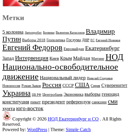
Метки
Владимир
5 колонна
Автопробег
Боевики
Валентин Катасонов
Путин
Выборы 2018
Госдума
ДНР
Геополитика
ЕС
Евгений Новиков
Евгений Федоров
Екатеринбург
Евромайдан
НОД
Интервенция
Майдан
Запад
Киев
Крым
Митинг
Национально-освободительное
движение
Национальный лидер
Николай Стариков
Россия
США
Суверенитет
СССР
Новороссия
Роман Зыков
Сирия
Украина
геноцид
выборы
Экономика
Центробанк
ЦБ РФ
сми
президент
конституция
референдум
пикет
санкции
юго-восток
хунта
Copyright © 2026
НОД Екатеринбург и СО
. All Rights
Reserved.
Powered by:
WordPress
| Theme:
Simple Catch