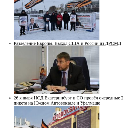
Разделение Европы. Выход США и России из ДРСМД
26 января НОД Екатеринбург и СО провёл очередные 2
пикета на Южном Автовокзале и Уралмаше