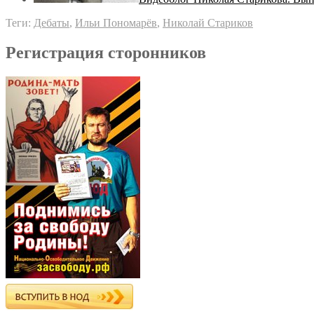
Теги:
Дебаты
,
Ильи Пономарёв
,
Николай Стариков
Регистрация сторонников