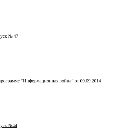
пуск № 47
программе “Информационная война” от 09.09.2014
пуск №44