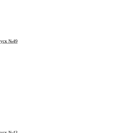
пуск №49
пуск №43