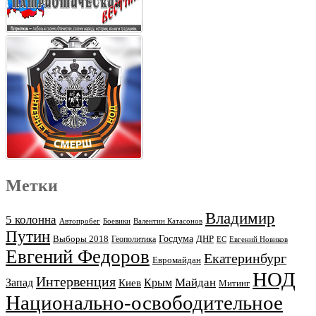
Метки
Владимир
5 колонна
Автопробег
Боевики
Валентин Катасонов
Путин
Выборы 2018
Госдума
ДНР
Геополитика
ЕС
Евгений Новиков
Евгений Федоров
Екатеринбург
Евромайдан
НОД
Интервенция
Майдан
Запад
Киев
Крым
Митинг
Национально-освободительное