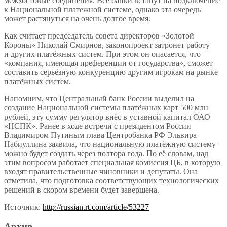
межхостовые соединения. Все банки встанут на подключение
к Национальной платежной системе, однако эта очередь
может растянуться на очень долгое время.
Как считает председатель совета директоров «Золотой
Короны» Николай Смирнов, законопроект затронет работу
и других платёжных систем. При этом он опасается, что
«компания, имеющая преференции от государства», сможет
составить серьёзную конкуренцию другим игрокам на рынке
платёжных систем.
Напомним, что Центральный банк России выделил на
создание Национальной системы платёжных карт 500 млн
рублей, эту сумму регулятор внёс в уставной капитал ОАО
«НСПК». Ранее в ходе встречи с президентом России
Владимиром Путиным глава Центробанка РФ Эльвира
Набиуллина заявила, что национальную платёжную систему
можно будет создать через полтора года. По её словам, над
этим вопросом работает специальная комиссия ЦБ, в которую
входят правительственные чиновники и депутаты. Она
отметила, что подготовка соответствующих технологических
решений в скором времени будет завершена.
Источник:
http://russian.rt.com/article/53227
Архив