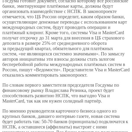
Госдума готовит документ, согласно которому все российские
банки, эмитирующие платёжные карты, должны будут
организовать взаимодействие с НСПК. В законопроекте
отмечается, что ЦБ России определит, каким образом банки,
осуществляющие денежные переводы с использованием карт
международных систем, будут проводить операции и
платёжный клиринг. Кроме того, системы Visa и MasterCard
получат отсрочку до 31 марта для внесения в ЦБ страхового
депозита в размере 25% от среднедневного оборота
за предыдущий квартал, обязательного для платёжных
систем, «не являющихся системно значимыми». По замыслу
авторов инициативы эти взносы должны стать залогом
бесперебойной работы международных платёжных систем в
России, пишут «Ведомости». Представители Visa и MasterCard
отказались комментировать законопроект.
По словам первого заместителя председателя Госдумы по
финансовому рынку Владислава Резника, проект будет
способствовать развитию НСПК, что выгодно Visa и
MasterCard, так как им нужен солидный партнёр.
По мнению руководителя карточного бизнеса одного из
крупных банков, давшего интервью газете, новая система
будет работать так: 50-70 банков (принципалы) подключатся к
НСПК, а оставшиеся (аффилиаты) выстроят с ними