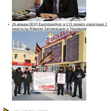
26 января НОД Екатеринбург и СО провёл очередные 2
пикета на Южном Автовокзале и Уралмаше