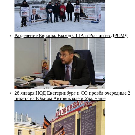
Разделение Европы. Выход США и России из ДРСМД
26 января НОД Екатеринбург и СО провёл очередные 2
пикета на Южном Автовокзале и Уралмаше