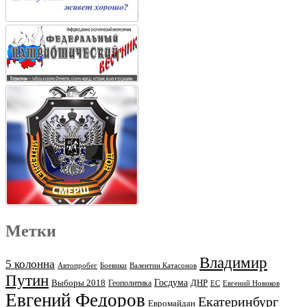
Метки
Владимир
5 колонна
Автопробег
Боевики
Валентин Катасонов
Путин
Выборы 2018
Госдума
ДНР
Геополитика
ЕС
Евгений Новиков
Евгений Федоров
Екатеринбург
Евромайдан