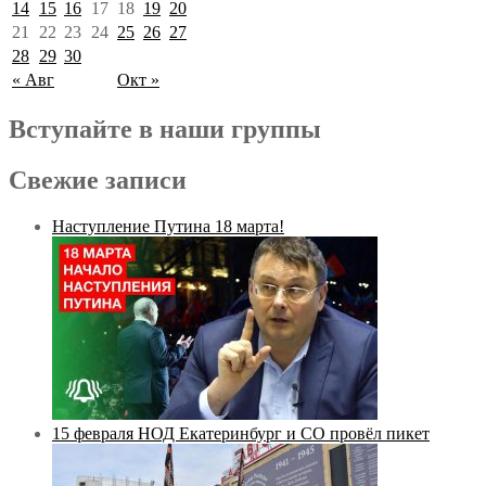
14
15
16
17
18
19
20
21
22
23
24
25
26
27
28
29
30
« Авг
Окт »
Вступайте в наши группы
Свежие записи
Наступление Путина 18 марта!
15 февраля НОД Екатеринбург и СО провёл пикет