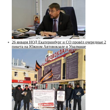
26 января НОД Екатеринбург и СО провёл очередные 2
пикета на Южном Автовокзале и Уралмаше