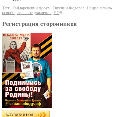
Теги:
Гайдаровский форум
,
Евгений Федоров
,
Национально-
освободительное движение
,
НОД
Регистрация сторонников