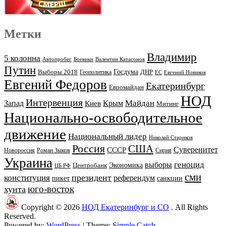
Метки
Владимир
5 колонна
Автопробег
Боевики
Валентин Катасонов
Путин
Выборы 2018
Госдума
ДНР
Геополитика
ЕС
Евгений Новиков
Евгений Федоров
Екатеринбург
Евромайдан
НОД
Интервенция
Майдан
Запад
Киев
Крым
Митинг
Национально-освободительное
движение
Национальный лидер
Николай Стариков
Россия
США
Суверенитет
СССР
Новороссия
Роман Зыков
Сирия
Украина
геноцид
выборы
Экономика
Центробанк
ЦБ РФ
сми
президент
конституция
референдум
пикет
санкции
юго-восток
хунта
Copyright © 2026
НОД Екатеринбург и СО
. All Rights
Reserved.
Powered by:
WordPress
| Theme:
Simple Catch