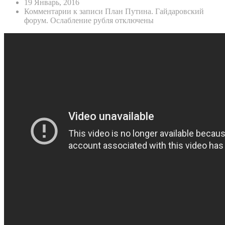
19 Январь, 2016
Комментарии
к записи План Путина. Гайдаровский
форум. Ослабление рубля
отключены