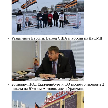
Разделение Европы. Выход США и России из ДРСМД
26 января НОД Екатеринбург и СО провёл очередные 2
пикета на Южном Автовокзале и Уралмаше