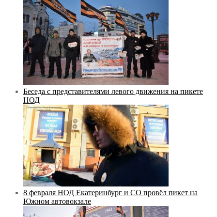
Беседа с представителями левого движения на пикете
НОД
8 февраля НОД Екатеринбург и СО провёл пикет на
Южном автовокзале