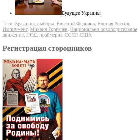
Будущее Украины
Теги:
Бразилия
,
выборы
,
Евгений Федоров
,
Единая Россия
,
Импичмент
,
Михаил Горбачёв
,
Национально-освободительное
движение
,
НОД
,
праймериз
,
СССР
,
США
Регистрация сторонников