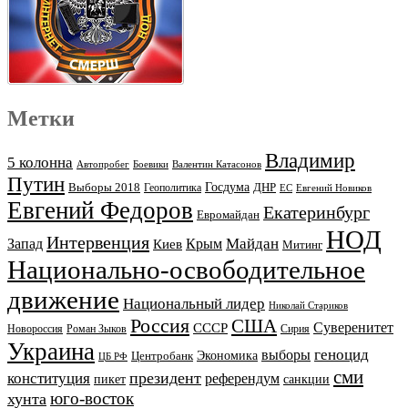
Метки
Владимир
5 колонна
Автопробег
Боевики
Валентин Катасонов
Путин
Выборы 2018
Госдума
ДНР
Геополитика
ЕС
Евгений Новиков
Евгений Федоров
Екатеринбург
Евромайдан
НОД
Интервенция
Майдан
Запад
Киев
Крым
Митинг
Национально-освободительное
движение
Национальный лидер
Николай Стариков
Россия
США
Суверенитет
СССР
Новороссия
Роман Зыков
Сирия
Украина
геноцид
выборы
Экономика
Центробанк
ЦБ РФ
сми
президент
конституция
референдум
пикет
санкции
юго-восток
хунта