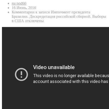
на nod66
16 Июнь, 2016
Комментарии
к записи Импичмент президента
Бразилии. Дискредитация российской сборной. Выборы
в США
отключены