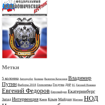
Метки
Владимир
5 колонна
Автопробег
Боевики
Валентин Катасонов
Путин
Выборы 2018
Госдума
ДНР
Геополитика
ЕС
Евгений Новиков
Евгений Федоров
Екатеринбург
Евромайдан
НОД
Интервенция
Майдан
Запад
Киев
Крым
Митинг