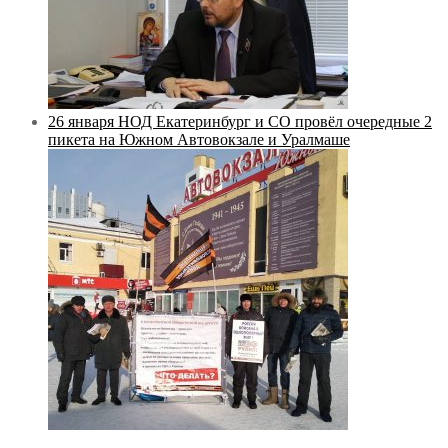
26 января НОД Екатеринбург и СО провёл очередные 2
пикета на Южном Автовокзале и Уралмаше