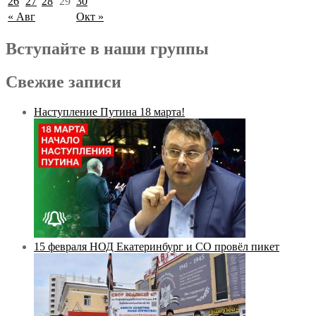
26
27
28
29
30
« Авг
Окт »
Вступайте в наши группы
Свежие записи
Наступление Путина 18 марта!
15 февраля НОД Екатеринбург и СО провёл пикет