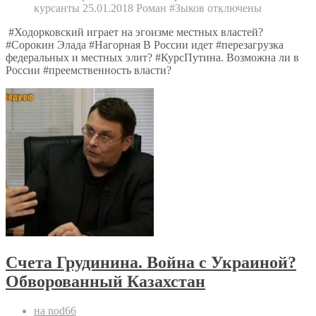
курсанты 25.01.2018 Роман #Зыков
отключены
#Ходорковский играет на эгоизме местных властей?
#Сорокин Элада #Нагорная В России идет #перезагрузка
федеральных и местных элит? #КурсПутина. Возможна ли в
России #преемственность власти?
Счета Грудинина. Война с Украиной?
Обворованный Казахстан
на nod66