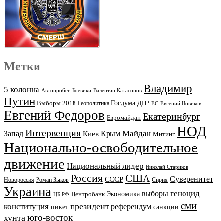
Метки
Владимир
5 колонна
Автопробег
Боевики
Валентин Катасонов
Путин
Выборы 2018
Госдума
ДНР
Геополитика
ЕС
Евгений Новиков
Евгений Федоров
Екатеринбург
Евромайдан
НОД
Интервенция
Майдан
Запад
Киев
Крым
Митинг
Национально-освободительное
движение
Национальный лидер
Николай Стариков
Россия
США
Суверенитет
СССР
Новороссия
Роман Зыков
Сирия
Украина
геноцид
выборы
Экономика
Центробанк
ЦБ РФ
сми
президент
конституция
референдум
пикет
санкции
юго-восток
хунта