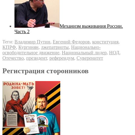
Механизм выживания России.
Часть 2
Теги:
Владимир Путин
,
Евгений Федоров
,
конституция
,
КПРФ
,
Кургинян
,
лжепатриоты
,
Национально-
освободительное движение
,
Национальный лидер
,
НОД
,
Отечество
,
президент
,
референдум
,
Суверенитет
Регистрация сторонников