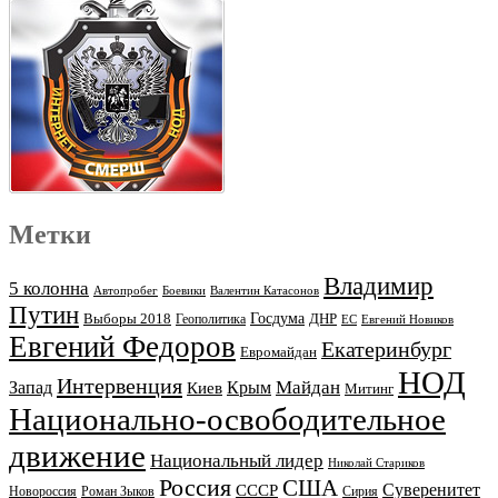
Метки
Владимир
5 колонна
Автопробег
Боевики
Валентин Катасонов
Путин
Выборы 2018
Госдума
ДНР
Геополитика
ЕС
Евгений Новиков
Евгений Федоров
Екатеринбург
Евромайдан
НОД
Интервенция
Майдан
Запад
Киев
Крым
Митинг
Национально-освободительное
движение
Национальный лидер
Николай Стариков
Россия
США
Суверенитет
СССР
Новороссия
Роман Зыков
Сирия