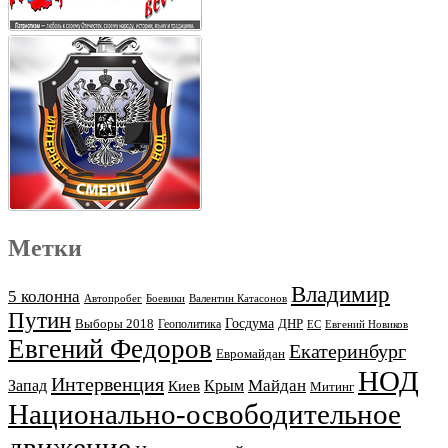
Метки
Владимир
5 колонна
Автопробег
Боевики
Валентин Катасонов
Путин
Выборы 2018
Госдума
ДНР
Геополитика
ЕС
Евгений Новиков
Евгений Федоров
Екатеринбург
Евромайдан
НОД
Интервенция
Майдан
Запад
Киев
Крым
Митинг
Национально-освободительное
движение