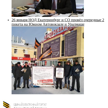
26 января НОД Екатеринбург и СО провёл очередные 2
пикета на Южном Автовокзале и Уралмаше