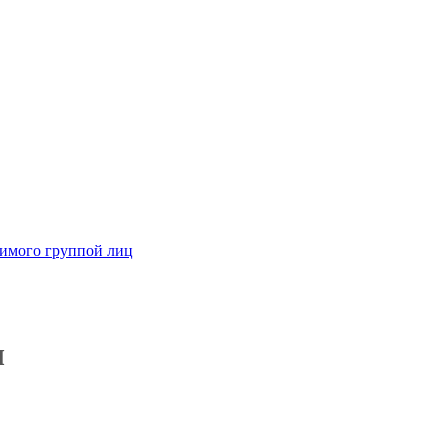
димого группой лиц
ы