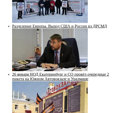
Разделение Европы. Выход США и России из ДРСМД
26 января НОД Екатеринбург и СО провёл очередные 2
пикета на Южном Автовокзале и Уралмаше