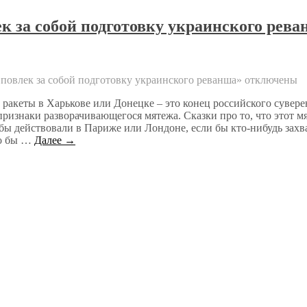
к за собой подготовку украинского рева
повлек за собой подготовку украинского реванша»
отключены
ракеты в Харькове или Донецке – это конец российского суверен
е признаки разворачивающегося мятежа. Сказки про то, что этот 
 бы действовали в Париже или Лондоне, если бы кто-нибудь зах
ло бы …
Далее →