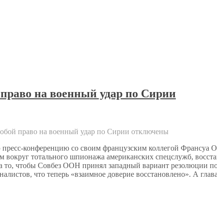
право на военный удар по Сирии
обой право на военный удар по Сирии
отключены
пресс-конференцию со своим французским коллегой Франсуа Ол
 вокруг тотального шпионажа американских спецслужб, восстан
за то, чтобы Совбез ООН принял западный вариант резолюции п
алистов, что теперь «взаимное доверие восстановлено». А глава