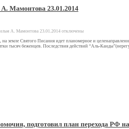
А. Мамонтова 23.01.2014
ильм А. Мамонтова 23.01.2014
отключены
 на земле Святого Писания идет планомерное и целенаправлен
сятки тысяч беженцев. Последствия действий “Аль-Каиды”(нере
мочия, подготовил план перехода РФ на