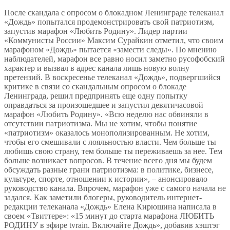
После скандала с опросом о блокадном Ленинграде телеканал
«Дождь» попытался продемонстрировать свой патриотизм,
запустив марафон «Любить Родину». Лидер партии
«Коммунисты России» Максим Сурайкин отметил, что своим
марафоном «Дождь» пытается «замести следы». По мнению
наблюдателей, марафон все равно носил заметно русофобский
характер и вызвал в адрес канала лишь новую волну
претензий.
В воскресенье телеканал «Дождь», подвергшийся
критике в связи со скандальным опросом о блокаде
Ленинграда, решил предпринять еще одну попытку
оправдаться за произошедшее и запустил девятичасовой
марафон «Любить Родину». «Всю неделю нас обвиняли в
отсутствии патриотизма. Мы не хотим, чтобы понятие
«патриотизм» оказалось монополизированным. Не хотим,
чтобы его смешивали с лояльностью власти. Чем больше ты
любишь свою страну, тем больше ты переживаешь за нее. Тем
больше возникает вопросов. В течение всего дня мы будем
обсуждать разные грани патриотизма: в политике, бизнесе,
культуре, спорте, отношении к истории», – анонсировало
руководство канала. Впрочем, марафон уже с самого начала не
задался. Как заметили блогеры, руководитель интернет-
редакции телеканала «Дождь» Елена Кирюшина написала в
своем «Твиттере»: «15 минут до старта марафона ЛЮБИТЬ
РОДИНУ в эфире tvrain. Включайте Дождь», добавив хэштэг