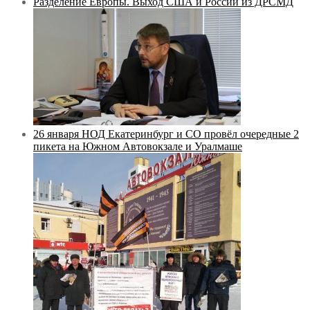
Разделение Европы. Выход США и России из ДРСМД
26 января НОД Екатеринбург и СО провёл очередные 2
пикета на Южном Автовокзале и Уралмаше