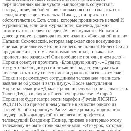
перечисленных выше чувств «милосердия, сочувствия,
сострадания», любой человек должен ясно осознавать: есть
вещи, которые делать нельзя. Никогда, ни при каких
обстоятельствах. Есть слова, которые произносить нельзя! И
журналисты, если они журналисты, конечно, должны
помнить это в первую очередь!» – возмущается Норкин и
далее цитирует редактора нового издания «Блокадной книги»
Наталии Соколовской, которая выражает свое возмущение
еще эмоциональнее: «Но они ничего не поняли! Ничего! Если
предположить, что мы единомышленники, то какая же
пропасть нас разделяет! Они вообще не поняли, в чем дело!»
Норкин советует прочитать «Блокадную книгу». «Судя по
тому, что накал дискуссии никак не спадает, удосужиться
последовать этому совету смогли далеко не все», – отмечает
Норкин и рекомендует сотрудникам телеканала «написать
заявление об уходе и взять паузу». После выступления
Норкина редакция «Дождя» резко передумала приглашать его.
Тихон Дзядко в своем «Твиттере» признался: «‏Андрей
Норкин не будет завтра вести марафон @tvrain ЛЮБИТЬ
РОДИНУ. Но примет в нем участие в качестве одного из
гостей. #любитьродину». Ранее также резкому порицанию
подверг «Дождь» другой их коллега по профессии,
телеведущий Владимир Познер, призвав в интервью этому
телеканалу не быть столь надменными. «Это урок, который,
надеюсь, канал «Дождь» и его сотрудники усвоили, может