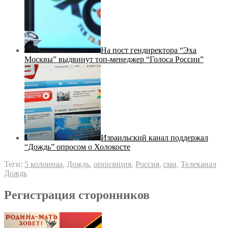
На пост гендиректора “Эха
Москвы” выдвинут топ-менеджер “Голоса России”
Израильский канал поддержал
“Дождь” опросом о Холокосте
Теги:
5 колоннаа
,
Дождь
,
оппозиция
,
Россия
,
сми
,
Телеканал
Дождь
Регистрация сторонников