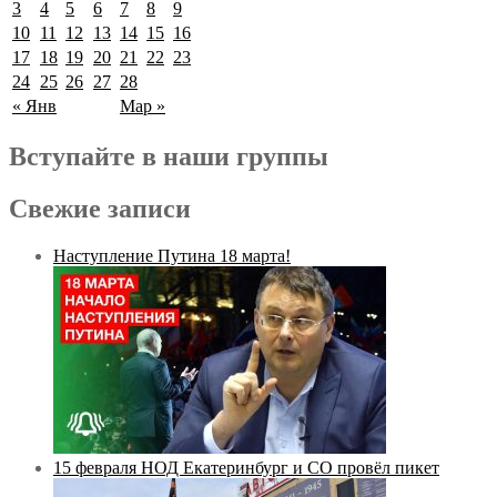
3
4
5
6
7
8
9
10
11
12
13
14
15
16
17
18
19
20
21
22
23
24
25
26
27
28
« Янв
Мар »
Вступайте в наши группы
Свежие записи
Наступление Путина 18 марта!
15 февраля НОД Екатеринбург и СО провёл пикет