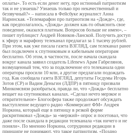
оплаты». То есть если денег нету, про истинный патриотизм
так и не узнаешь? Узнаешь только про некачественный и
беззвучный?» – написала в Фейсбуке журналист Анна
Наринская. «Телемарафон про патриотизм на «Дожде», где,
как предполагалось, «Дождь» должен как-то объяснить свое
поведение, оказался платным. Вопросов больше не имею», –
пишет публицист Андрей Новиков-Ланской. Получить доступ
к эфиру и марафону телеканал предлагал за 1 тысячу рублей.
При этом, как уже писала газета ВЗГЛЯД, сам телеканал ранее
был подключен к спутниковым и кабельным операторам
бесплатно. Об этом, в частности, после начала скандала
вокруг канала заявил создатель Lifenews Арам Габрелянов,
возмущенный тем, что за подключение его телеканала одни
операторы просили 10 млн, а другие предлагали подождать
год. Как сообщала газета ВЗГЛЯД, депутаты Госдумы Игорь
Зотов (СР) и Вадим Деньгин (ЛДПР) в пятницу призвали
Минкомсвязи разобраться, правда ли, что «Дождь» бесплатно
вещает на спутниковых каналах. «Сделал нечто мерзкое и
отвратительное» Блогосфера также продолжает обсуждать
выступление ведущего радио «Коммерсант ФМ» Андрея
Норкина, который еще в пятницу в резкой форме
раскритиковал «Дождь» за «мерзкий» опрос и посетовал, что
даже после скандала в редакции телеканала «так ничего и не
поняли». По мнению Норкина, сотрудники редакции в
принципе не понимают, что такое патриотизм. «Поздно