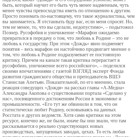
быть, который научит его быть чуть менее надменным, чуть
менее чувства превосходства иметь по отношению к другим.
Просто понимать по-настоящему, что такое журналистика, чем
вы занимаетесь. Я отстаивать буду вас, если меня спросят. Но,
тем не менее, то, что вы сделали, недопустимо», – подытожил
Познер. Русофобия и уничижение «Марафон ожидаемо
превратился в передачу о том, что любовь к Родине – это не
любовь к государству. При этом «Дождь» явно подменяет
понятия – весь марафон он настойчиво продвигает мнение о
том, что любовь к Родине подразумевает ее постоянную
критику. Причем на канале такая критика перерастает в
русофобию, уничижение всего российского», – поделился
своими впечатлениями с газетой ВЗГЛЯД эксперт Фонда
развития гражданского общества и преподаватель ВШЭ
Станислав Апетьян. Показательной, по его мнению, стала
реакция соведущих «Дождя» на рассказ главы «А-Медиа»
Александра Акопова о существовании портала «Сделано у
нас», посвященного достижениям России в экономике и
промышленности. «Его тут же обвинили в том, что он
статистически любит Родину, основываясь на данных
Росстата и других ведомств. Хотя сами критики на этом
ресурсе, конечно же, не были, иначе бы они знали, что там
рассказывается о реально существующих новых
производствах, запущенных заводах, цехах. То есть любая