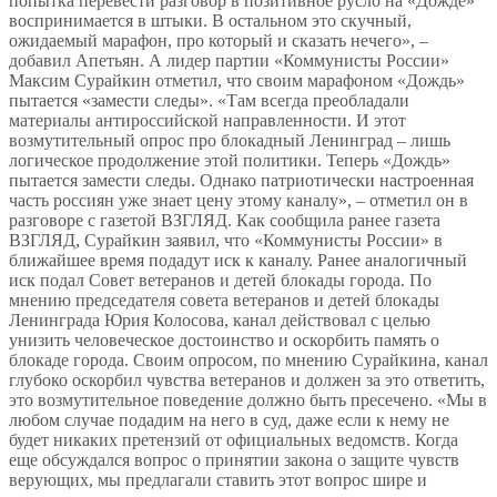
попытка перевести разговор в позитивное русло на «Дожде»
воспринимается в штыки. В остальном это скучный,
ожидаемый марафон, про который и сказать нечего», –
добавил Апетьян. А лидер партии «Коммунисты России»
Максим Сурайкин отметил, что своим марафоном «Дождь»
пытается «замести следы». «Там всегда преобладали
материалы антироссийской направленности. И этот
возмутительный опрос про блокадный Ленинград – лишь
логическое продолжение этой политики. Теперь «Дождь»
пытается замести следы. Однако патриотически настроенная
часть россиян уже знает цену этому каналу», – отметил он в
разговоре с газетой ВЗГЛЯД. Как сообщила ранее газета
ВЗГЛЯД, Сурайкин заявил, что «Коммунисты России» в
ближайшее время подадут иск к каналу. Ранее аналогичный
иск подал Совет ветеранов и детей блокады города. По
мнению председателя совета ветеранов и детей блокады
Ленинграда Юрия Колосова, канал действовал с целью
унизить человеческое достоинство и оскорбить память о
блокаде города. Своим опросом, по мнению Сурайкина, канал
глубоко оскорбил чувства ветеранов и должен за это ответить,
это возмутительное поведение должно быть пресечено. «Мы в
любом случае подадим на него в суд, даже если к нему не
будет никаких претензий от официальных ведомств. Когда
еще обсуждался вопрос о принятии закона о защите чувств
верующих, мы предлагали ставить этот вопрос шире и