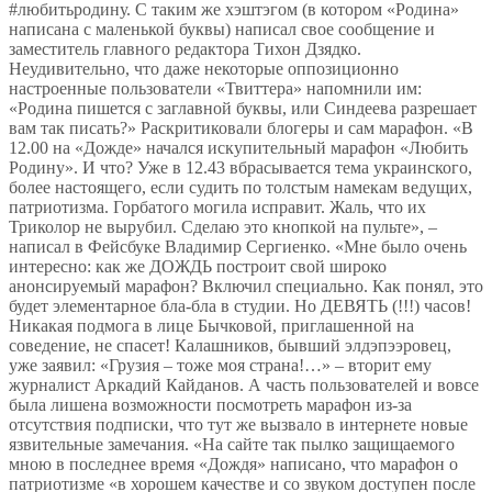
#любитьродину. С таким же хэштэгом (в котором «Родина»
написана с маленькой буквы) написал свое сообщение и
заместитель главного редактора Тихон Дзядко.
Неудивительно, что даже некоторые оппозиционно
настроенные пользователи «Твиттера» напомнили им:
«Родина пишется с заглавной буквы, или Синдеева разрешает
вам так писать?» Раскритиковали блогеры и сам марафон. «В
12.00 на «Дожде» начался искупительный марафон «Любить
Родину». И что? Уже в 12.43 вбрасывается тема украинского,
более настоящего, если судить по толстым намекам ведущих,
патриотизма. Горбатого могила исправит. Жаль, что их
Триколор не вырубил. Сделаю это кнопкой на пульте», –
написал в Фейсбуке Владимир Сергиенко. «Мне было очень
интересно: как же ДОЖДЬ построит свой широко
анонсируемый марафон? Включил специально. Как понял, это
будет элементарное бла-бла в студии. Но ДЕВЯТЬ (!!!) часов!
Никакая подмога в лице Бычковой, приглашенной на
соведение, не спасет! Калашников, бывший элдэпээровец,
уже заявил: «Грузия – тоже моя страна!…» – вторит ему
журналист Аркадий Кайданов. А часть пользователей и вовсе
была лишена возможности посмотреть марафон из-за
отсутствия подписки, что тут же вызвало в интернете новые
язвительные замечания. «На сайте так пылко защищаемого
мною в последнее время «Дождя» написано, что марафон о
патриотизме «в хорошем качестве и со звуком доступен после