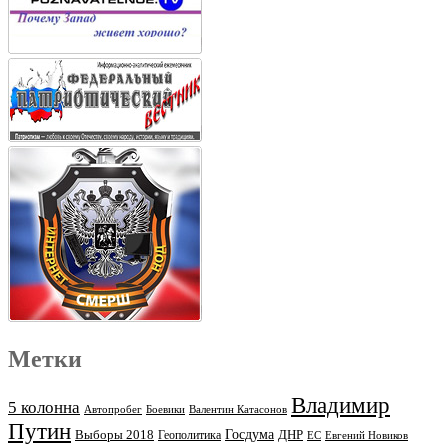
Метки
Владимир
5 колонна
Автопробег
Боевики
Валентин Катасонов
Путин
Выборы 2018
Госдума
ДНР
Геополитика
ЕС
Евгений Новиков