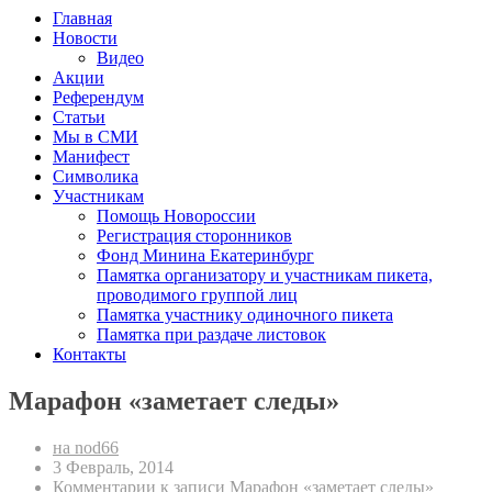
Главная
Новости
Видео
Акции
Референдум
Статьи
Мы в СМИ
Манифест
Символика
Участникам
Помощь Новороссии
Регистрация сторонников
Фонд Минина Екатеринбург
Памятка организатору и участникам пикета,
проводимого группой лиц
Памятка участнику одиночного пикета
Памятка при раздаче листовок
Контакты
Марафон «заметает следы»
на nod66
3 Февраль, 2014
Комментарии
к записи Марафон «заметает следы»