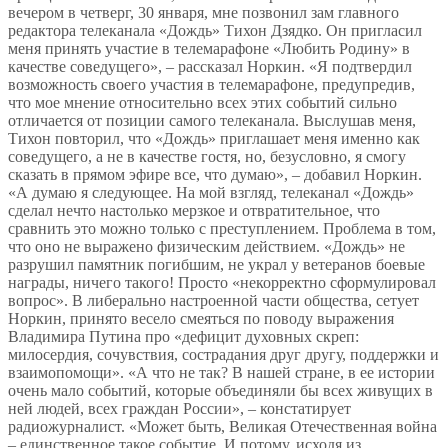
вечером в четверг, 30 января, мне позвонил зам главного
редактора телеканала «Дождь» Тихон Дзядко. Он пригласил
меня принять участие в телемарафоне «Любить Родину» в
качестве соведущего», – рассказал Норкин. «Я подтвердил
возможность своего участия в телемарафоне, предупредив,
что мое мнение относительно всех этих событий сильно
отличается от позиции самого телеканала. Выслушав меня,
Тихон повторил, что «Дождь» приглашает меня именно как
соведущего, а не в качестве гостя, но, безусловно, я смогу
сказать в прямом эфире все, что думаю», – добавил Норкин.
«А думаю я следующее. На мой взгляд, телеканал «Дождь»
сделал нечто настолько мерзкое и отвратительное, что
сравнить это можно только с преступлением. Проблема в том,
что оно не выражено физическим действием. «Дождь» не
разрушил памятник погибшим, не украл у ветеранов боевые
награды, ничего такого! Просто «некорректно сформулировал
вопрос». В либерально настроенной части общества, сетует
Норкин, принято весело смеяться по поводу выражения
Владимира Путина про «дефицит духовных скреп:
милосердия, сочувствия, сострадания друг другу, поддержки и
взаимопомощи». «А что не так? В нашей стране, в ее истории
очень мало событий, которые объединяли бы всех живущих в
ней людей, всех граждан России», – констатирует
радиожурналист. «Может быть, Великая Отечественная война
– единственное такое событие. И потому, исходя из