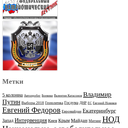
Метки
Владимир
5 колонна
Автопробег
Боевики
Валентин Катасонов
Путин
Выборы 2018
Госдума
ДНР
Геополитика
ЕС
Евгений Новиков
Евгений Федоров
Екатеринбург
Евромайдан
НОД
Интервенция
Майдан
Запад
Киев
Крым
Митинг