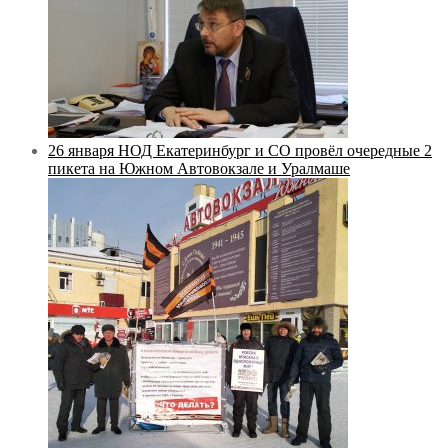
26 января НОД Екатеринбург и СО провёл очередные 2
пикета на Южном Автовокзале и Уралмаше