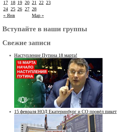
17
18
19
20
21
22
23
24
25
26
27
28
« Янв
Мар »
Вступайте в наши группы
Свежие записи
Наступление Путина 18 марта!
15 февраля НОД Екатеринбург и СО провёл пикет