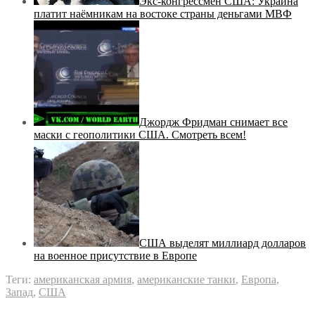
Экс-конгрессмен США: Украина
платит наёмникам на востоке страны деньгами МВФ
Джордж Фридман снимает все
маски с геополитики США. Смотреть всем!
США выделят миллиард долларов
на военное присутствие в Европе
Теги:
американская армия
,
американские танки
,
Европа
,
Запад
,
США