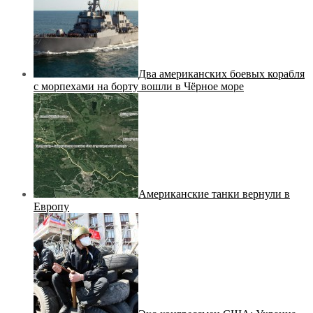
Два американских боевых корабля
с морпехами на борту вошли в Чёрное море
Американские танки вернули в
Европу