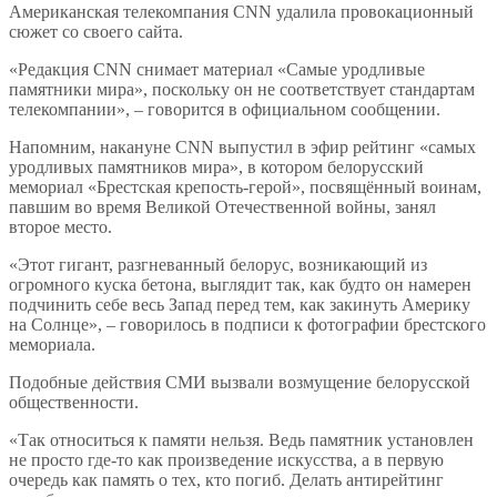
Американская телекомпания CNN удалила провокационный
сюжет со своего сайта.
«Редакция CNN снимает материал «Самые уродливые
памятники мира», поскольку он не соответствует стандартам
телекомпании», – говорится в официальном сообщении.
Напомним, накануне CNN выпустил в эфир рейтинг «самых
уродливых памятников мира», в котором белорусский
мемориал «Брестская крепость-герой», посвящённый воинам,
павшим во время Великой Отечественной войны, занял
второе место.
«Этот гигант, разгневанный белорус, возникающий из
огромного куска бетона, выглядит так, как будто он намерен
подчинить себе весь Запад перед тем, как закинуть Америку
на Солнце», – говорилось в подписи к фотографии брестского
мемориала.
Подобные действия СМИ вызвали возмущение белорусской
общественности.
«Так относиться к памяти нельзя. Ведь памятник установлен
не просто где-то как произведение искусства, а в первую
очередь как память о тех, кто погиб. Делать антирейтинг