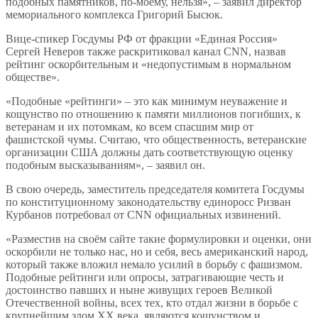
подобных памятников, по-моему, нельзя», – заявил директор
мемориального комплекса Григорий Бысюк.
Вице-спикер Госдумы РФ от фракции «Единая Россия»
Сергей Неверов также раскритиковал канал CNN, назвав
рейтинг оскорбительным и «недопустимым в нормальном
обществе».
«Подобные «рейтинги» – это как минимум неуважение и
кощунство по отношению к памяти миллионов погибших, к
ветеранам и их потомкам, ко всем спасшим мир от
фашистской чумы. Считаю, что общественность, ветеранские
организации США должны дать соответствующую оценку
подобным высказываниям», – заявил он.
В свою очередь, заместитель председателя комитета Госдумы
по конституционному законодательству единоросс Ризван
Курбанов потребовал от CNN официальных извинений.
«Разместив на своём сайте такие формулировки и оценки, они
оскорбили не только нас, но и себя, весь американский народ,
который также вложил немало усилий в борьбу с фашизмом.
Подобные рейтинги или опросы, затрагивающие честь и
достоинство павших и ныне живущих героев Великой
Отечественной войны, всех тех, кто отдал жизни в борьбе с
крупнейшим злом XX века, являются кощунством и