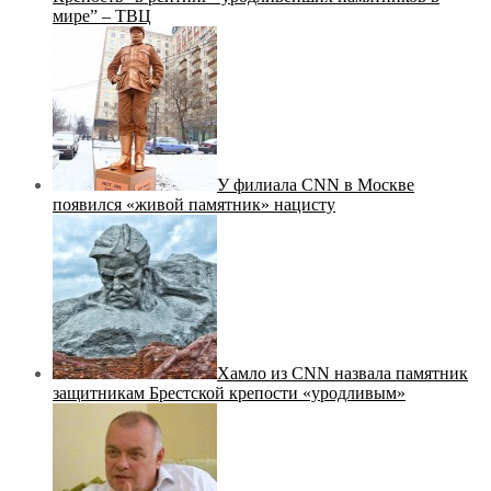
мире” – ТВЦ
У филиала CNN в Москве
появился «живой памятник» нацисту
Хамло из CNN назвала памятник
защитникам Брестской крепости «уродливым»