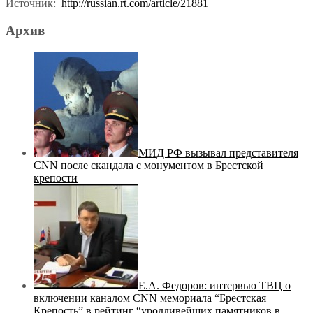
Источник:
http://russian.rt.com/article/21881
Архив
МИД РФ вызывал представителя
CNN после скандала с монументом в Брестской
крепости
Е.А. Федоров: интервью ТВЦ о
включении каналом CNN мемориала “Брестская
Крепость” в рейтинг “уродливейших памятников в