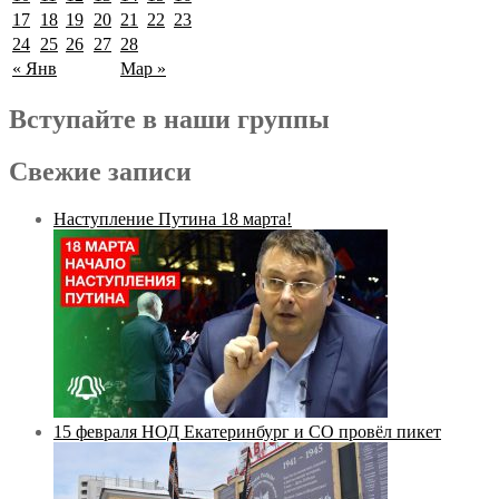
17
18
19
20
21
22
23
24
25
26
27
28
« Янв
Мар »
Вступайте в наши группы
Свежие записи
Наступление Путина 18 марта!
15 февраля НОД Екатеринбург и СО провёл пикет