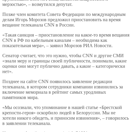
мерзостью», – возмутился депутат.
Позже член комитета Совета Федерации по международным
делам Игорь Морозов предложил приостановить на время
вещание телеканала СNN в России.
«Такая санкция – приостановление на какое-то время вещания
CNN в РФ по кабельным каналам – необходима как
показательная мера», – заявил Морозов РИА Новости.
Сенатор считает, что это нужно, чтобы CNN и другие СМИ
«знали меру и границы своей публичности, понимали, какие
оценки они могут публично давать, а какие – категорически
нет».
Позднее на сайте CNN появилось заявление редакции
телеканала, в котором сотрудники компании извинились за
включение мемориала в рейтинг самых уродливых
памятников мира.
«Мы осознали, что упоминание в нашей статье «Брестской
крепости-героя» оскорбило людей в Белоруссии. Мы не
хотели никого обидеть, и приносим извинения», – говорилось
в заявлении телеканала.