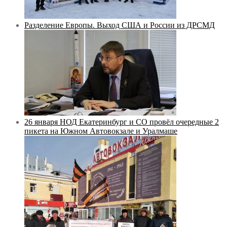
Разделение Европы. Выход США и России из ДРСМД
26 января НОД Екатеринбург и СО провёл очередные 2
пикета на Южном Автовокзале и Уралмаше