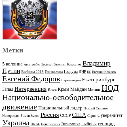
Метки
Владимир
5 колонна
Автопробег
Боевики
Валентин Катасонов
Путин
Выборы 2018
Госдума
ДНР
Геополитика
ЕС
Евгений Новиков
Евгений Федоров
Екатеринбург
Евромайдан
НОД
Интервенция
Майдан
Запад
Киев
Крым
Митинг
Национально-освободительное
движение
Национальный лидер
Николай Стариков
Россия
США
Суверенитет
СССР
Новороссия
Роман Зыков
Сирия
Украина
геноцид
выборы
Экономика
Центробанк
ЦБ РФ