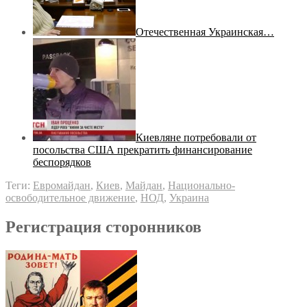
Отечественная Украинская…
Киевляне потребовали от
посольства США прекратить финансирование
беспорядков
Теги:
Евромайдан
,
Киев
,
Майдан
,
Национально-
освободительное движение
,
НОД
,
Украина
Регистрация сторонников