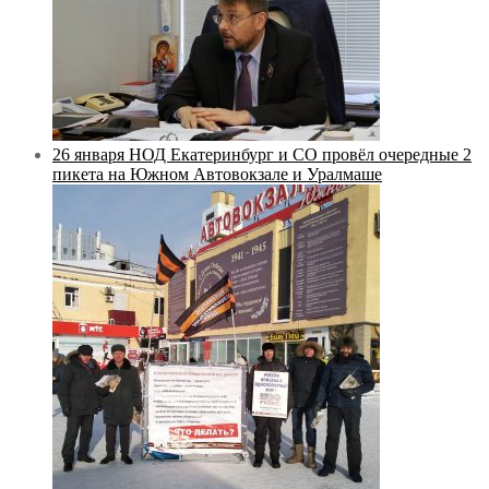
26 января НОД Екатеринбург и СО провёл очередные 2
пикета на Южном Автовокзале и Уралмаше