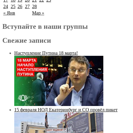
24
25
26
27
28
« Янв
Мар »
Вступайте в наши группы
Свежие записи
Наступление Путина 18 марта!
15 февраля НОД Екатеринбург и СО провёл пикет