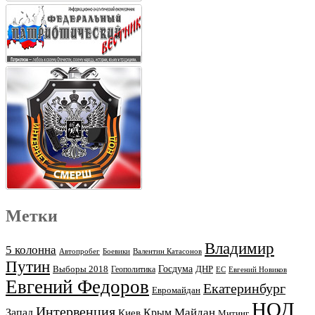
Метки
Владимир
5 колонна
Автопробег
Боевики
Валентин Катасонов
Путин
Выборы 2018
Госдума
ДНР
Геополитика
ЕС
Евгений Новиков
Евгений Федоров
Екатеринбург
Евромайдан
НОД
Интервенция
Майдан
Запад
Киев
Крым
Митинг