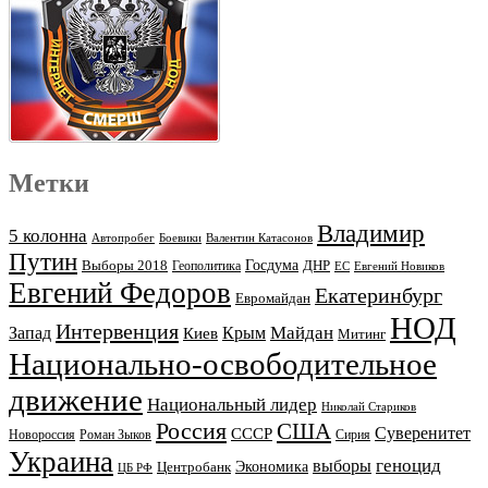
Метки
Владимир
5 колонна
Автопробег
Боевики
Валентин Катасонов
Путин
Выборы 2018
Госдума
ДНР
Геополитика
ЕС
Евгений Новиков
Евгений Федоров
Екатеринбург
Евромайдан
НОД
Интервенция
Майдан
Запад
Киев
Крым
Митинг
Национально-освободительное
движение
Национальный лидер
Николай Стариков
Россия
США
Суверенитет
СССР
Новороссия
Роман Зыков
Сирия
Украина
геноцид
выборы
Экономика
Центробанк
ЦБ РФ