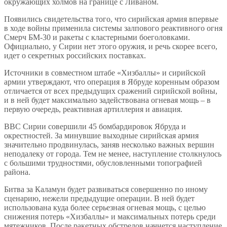
окружающих холмов на границе с Ливаном.
Появились свидетельства того, что сирийская армия впервые
в ходе войны применила системы залпового реактивного огня
Смерч БМ-30 и ракеты с кластерными боеголовками.
Официально, у Сирии нет этого оружия, и речь скорее всего,
идет о секретных российских поставках.
Источники в совместном штабе «Хизбаллы» и сирийской
армии утверждают, что операция в Ябруде коренным образом
отличается от всех предыдущих сражений сирийской войны,
и в ней будет максимально задействована огневая мощь – в
первую очередь, реактивная артиллерия и авиация.
ВВС Сирии совершили 45 бомбардировок Ябруда и
окрестностей. За минувшие выходные сирийская армия
значительно продвинулась, заняв несколько важных вершин
неподалеку от города. Тем не менее, наступление столкнулось
с большими трудностями, обусловленными топографией
района.
Битва за Каламун будет развиваться совершенно по иному
сценарию, нежели предыдущие операции. В ней будет
использована куда более серьезная огневая мощь, с целью
снижения потерь «Хизбаллы» и максимальных потерь среди
мятежников. После ракетных обстрелов начнется наступление