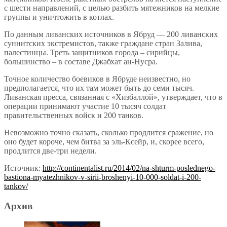
с шести направлений, с целью разбить мятежников на мелкие
группы и уничтожить в котлах.
По данным ливанских источников в Ябруд — 200 ливанских
суннитских экстремистов, также граждане стран Залива,
палестинцы. Треть защитников города – сирийцы,
большинство – в составе Джабхат ан-Нусра.
Точное количество боевиков в Ябруде неизвестно, но
предполагается, что их там может быть до семи тысяч.
Ливанская пресса, связанная с «Хизбаллой», утверждает, что в
операции принимают участие 10 тысяч солдат
правительственных войск и 200 танков.
Невозможно точно сказать, сколько продлится сражение, но
оно будет короче, чем битва за эль-Ксейр, и, скорее всего,
продлится две-три недели.
Источник:
http://continentalist.ru/2014/02/na-shturm-poslednego-
bastiona-myatezhnikov-v-sirii-broshenyi-10-000-soldat-i-200-
tankov/
Архив