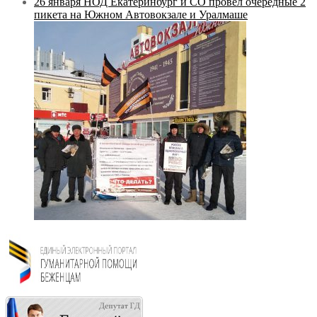
26 января НОД Екатеринбург и СО провёл очередные 2
пикета на Южном Автовокзале и Уралмаше