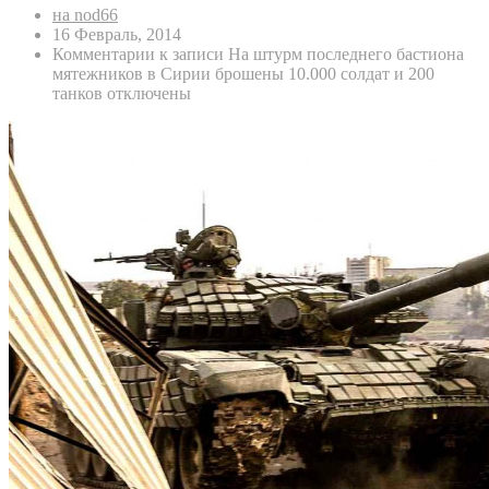
на nod66
16 Февраль, 2014
Комментарии
к записи На штурм последнего бастиона
мятежников в Сирии брошены 10.000 солдат и 200
танков
отключены