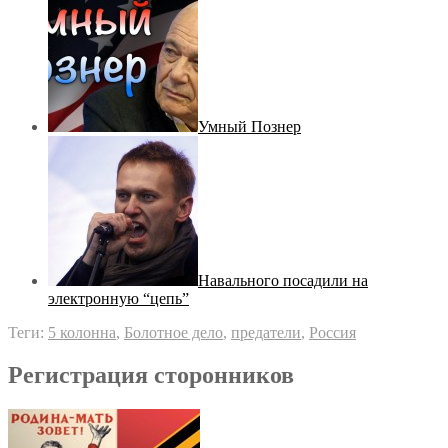
Умный Познер
Навального посадили на
электронную “цепь”
Теги:
5 колонна
,
Болотное дело
,
предатели
,
Россия
Регистрация сторонников