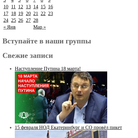
10
11
12
13
14
15
16
17
18
19
20
21
22
23
24
25
26
27
28
« Янв
Мар »
Вступайте в наши группы
Свежие записи
Наступление Путина 18 марта!
15 февраля НОД Екатеринбург и СО провёл пикет