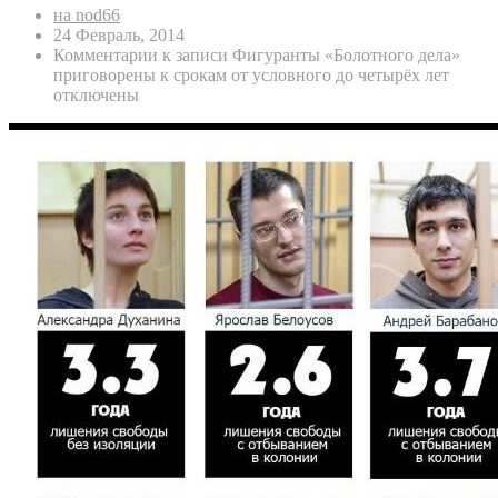
на nod66
24 Февраль, 2014
Комментарии
к записи Фигуранты «Болотного дела»
приговорены к срокам от условного до четырёх лет
отключены