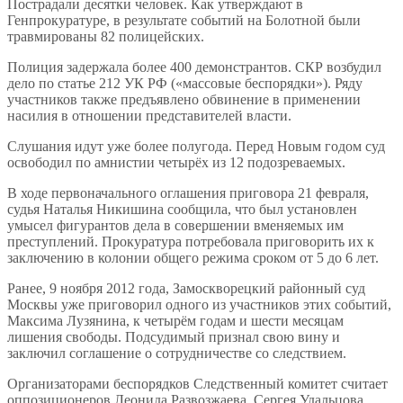
Пострадали десятки человек. Как утверждают в
Генпрокуратуре, в результате событий на Болотной были
травмированы 82 полицейских.
Полиция задержала более 400 демонстрантов. СКР возбудил
дело по статье 212 УК РФ («массовые беспорядки»). Ряду
участников также предъявлено обвинение в применении
насилия в отношении представителей власти.
Слушания идут уже более полугода. Перед Новым годом суд
освободил по амнистии четырёх из 12 подозреваемых.
В ходе первоначального оглашения приговора 21 февраля,
судья Наталья Никишина сообщила, что был установлен
умысел фигурантов дела в совершении вменяемых им
преступлений. Прокуратура потребовала приговорить их к
заключению в колонии общего режима сроком от 5 до 6 лет.
Ранее, 9 ноября 2012 года, Замоскворецкий районный суд
Москвы уже приговорил одного из участников этих событий,
Максима Лузянина, к четырём годам и шести месяцам
лишения свободы. Подсудимый признал свою вину и
заключил соглашение о сотрудничестве со следствием.
Организаторами беспорядков Следственный комитет считает
оппозиционеров Леонида Развозжаева, Сергея Удальцова,