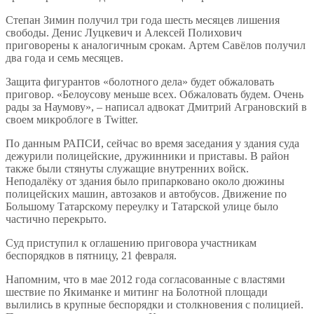
Степан Зимин получил три года шесть месяцев лишения
свободы. Денис Луцкевич и Алексей Полихович
приговорены к аналогичным срокам. Артем Савёлов получил
два года и семь месяцев.
Защита фигурантов «болотного дела» будет обжаловать
приговор. «Белоусову меньше всех. Обжаловать будем. Очень
рады за Наумову», – написал адвокат Дмитрий Аграновский в
своем микроблоге в Twitter.
По данным РАПСИ, сейчас во время заседания у здания суда
дежурили полицейские, дружинники и приставы. В район
также были стянуты служащие внутренних войск.
Неподалёку от здания было припарковано около дюжины
полицейских машин, автозаков и автобусов. Движение по
Большому Татарскому переулку и Татарской улице было
частично перекрыто.
Суд приступил к оглашению приговора участникам
беспорядков в пятницу, 21 февраля.
Напомним, что в мае 2012 года согласованные с властями
шествие по Якиманке и митинг на Болотной площади
вылились в крупные беспорядки и столкновения с полицией.