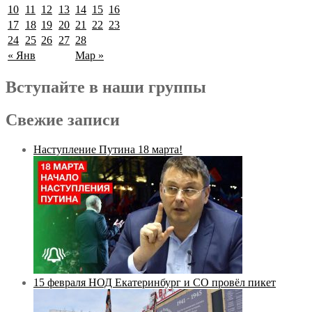
10
11
12
13
14
15
16
17
18
19
20
21
22
23
24
25
26
27
28
« Янв
Мар »
Вступайте в наши группы
Свежие записи
Наступление Путина 18 марта!
15 февраля НОД Екатеринбург и СО провёл пикет