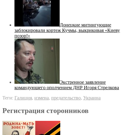
Донецкие митингующие
заблокировали кортеж Кучмы, выкрикивая «Киеву
позор!»
Экстренное заявление
командующего ополчением ДНР Игоря Стрелкова
Теги:
Галиция
,
измена
,
предательство
,
Украина
Регистрация сторонников