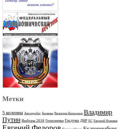
Метки
Владимир
5 колонна
Автопробег
Боевики
Валентин Катасонов
Путин
Выборы 2018
Госдума
ДНР
Геополитика
ЕС
Евгений Новиков
Евгений Федоров
Екатеринбург