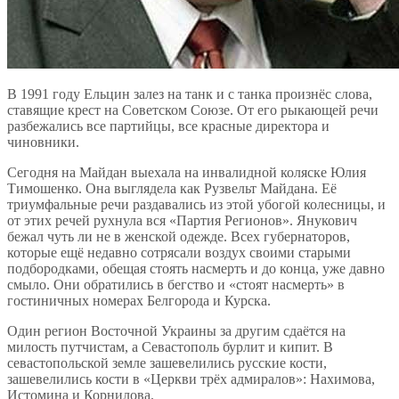
В 1991 году Ельцин залез на танк и с танка произнёс слова,
ставящие крест на Советском Союзе. От его рыкающей речи
разбежались все партийцы, все красные директора и
чиновники.
Сегодня на Майдан выехала на инвалидной коляске Юлия
Тимошенко. Она выглядела как Рузвельт Майдана. Её
триумфальные речи раздавались из этой убогой колесницы, и
от этих речей рухнула вся «Партия Регионов». Янукович
бежал чуть ли не в женской одежде. Всех губернаторов,
которые ещё недавно сотрясали воздух своими старыми
подбородками, обещая стоять насмерть и до конца, уже давно
смыло. Они обратились в бегство и «стоят насмерть» в
гостиничных номерах Белгорода и Курска.
Один регион Восточной Украины за другим сдаётся на
милость путчистам, а Севастополь бурлит и кипит. В
севастопольской земле зашевелились русские кости,
зашевелились кости в «Церкви трёх адмиралов»: Нахимова,
Истомина и Корнилова.