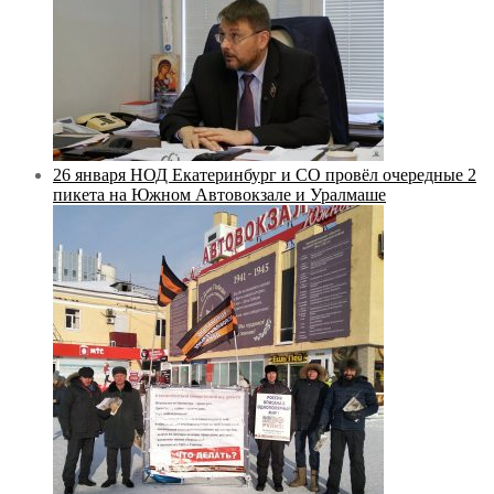
26 января НОД Екатеринбург и СО провёл очередные 2
пикета на Южном Автовокзале и Уралмаше