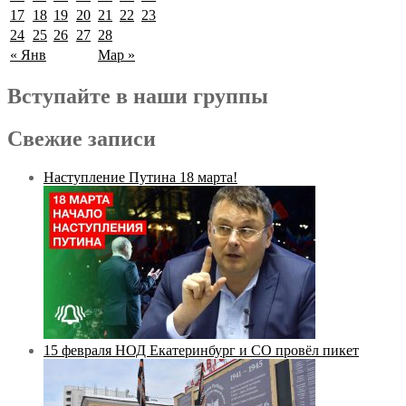
17
18
19
20
21
22
23
24
25
26
27
28
« Янв
Мар »
Вступайте в наши группы
Свежие записи
Наступление Путина 18 марта!
15 февраля НОД Екатеринбург и СО провёл пикет