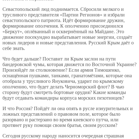
Севастопольский люд поднимается. Сбросили мелкого и
трусливого представителя «Партии Регионов» и избрали
севастопольского патриота. Идёт формирование дружин,
формирование ополчения. К ополчению присоединился
«Беркут», оплёванный и осквернённый на Майдане. Это
движение посекундно вырабатывает новые энергии, создаёт
новых лидеров и новые представления. Русский Крым даёт о
себе знать.
Что будет дальше? Поставит ли Крым заслон на пути
бандеровской чумы, которая движется по Восточной Украине?
Произойдёт ли столкновение? Если армия Тимошенко,
оснащённая пушками, танками, гранатомётами, которые она
отобрала у трусливого Януковича, ударит по крымскому
ополчению, что будет делать Черноморский флот? В чью
сторону будут смотреть бортовые орудия? Какие команды
будут отдавать командиры корпуса морских пехотинцев?
И что Россия? Пойдёт ли она опять в русле изнурительных и
ложных представлений о правовом поле, которое было
разорвано и растерзано во время киевского путча, или
протянет руку помощи своим братья, своим русским?
Сегодня русскому народу наносится очередная страшная