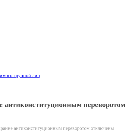
димого группой лиц
не антиконституционным переворотом
краине антиконституционным переворотом
отключены