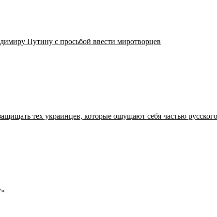
адимиру Путину с просьбой ввести миротворцев
защищать тех украинцев, которые ощущают себя частью русског
т»