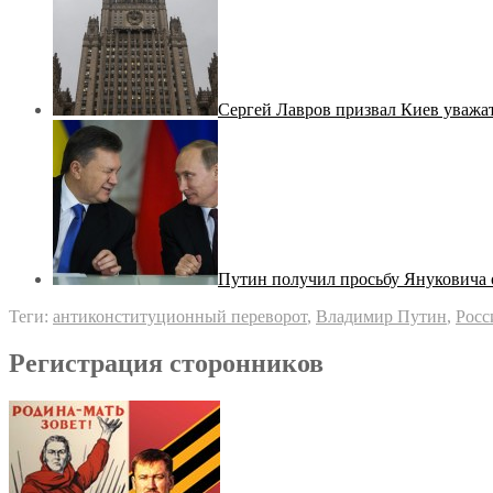
Сергей Лавров призвал Киев уважа
Путин получил просьбу Януковича 
Теги:
антиконституционный переворот
,
Владимир Путин
,
Росс
Регистрация сторонников