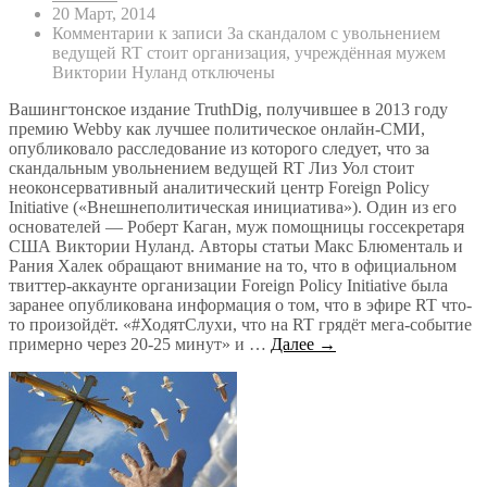
20 Март, 2014
Комментарии
к записи За скандалом с увольнением
ведущей RT стоит организация, учреждённая мужем
Виктории Нуланд
отключены
Вашингтонское издание TruthDig, получившее в 2013 году
премию Webby как лучшее политическое онлайн-СМИ,
опубликовало расследование из которого следует, что за
скандальным увольнением ведущей RT Лиз Уол стоит
неоконсервативный аналитический центр Foreign Policy
Initiative («Внешнеполитическая инициатива»). Один из его
основателей — Роберт Каган, муж помощницы госсекретаря
США Виктории Нуланд. Авторы статьи Макс Блюменталь и
Рания Халек обращают внимание на то, что в официальном
твиттер-аккаунте организации Foreign Policy Initiative была
заранее опубликована информация о том, что в эфире RT что-
то произойдёт. «#ХодятСлухи, что на RT грядёт мега-событие
примерно через 20-25 минут» и …
Далее →