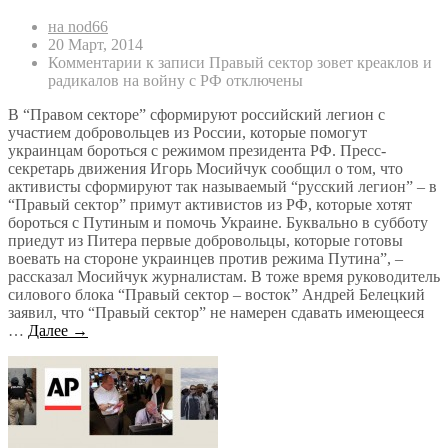
на nod66
20 Март, 2014
Комментарии
к записи Правый сектор зовет креаклов и
радикалов на войну с РФ
отключены
В “Правом секторе” сформируют российский легион с
участием добровольцев из России, которые помогут
украинцам бороться с режимом президента РФ. Пресс-
секретарь движения Игорь Мосийчук сообщил о том, что
активисты сформируют так называемый “русский легион” – в
“Правый сектор” примут активистов из РФ, которые хотят
бороться с Путиным и помочь Украине. Буквально в субботу
приедут из Питера первые добровольцы, которые готовы
воевать на стороне украинцев против режима Путина”, –
рассказал Мосийчук журналистам. В тоже время руководитель
силового блока “Правый сектор – восток” Андрей Белецкий
заявил, что “Правый сектор” не намерен сдавать имеющееся
…
Далее →