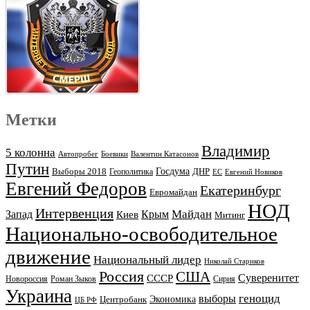
Метки
Владимир
5 колонна
Автопробег
Боевики
Валентин Катасонов
Путин
Выборы 2018
Госдума
ДНР
Геополитика
ЕС
Евгений Новиков
Евгений Федоров
Екатеринбург
Евромайдан
НОД
Интервенция
Майдан
Запад
Киев
Крым
Митинг
Национально-освободительное
движение
Национальный лидер
Николай Стариков
Россия
США
Суверенитет
СССР
Новороссия
Роман Зыков
Сирия
Украина
геноцид
выборы
Экономика
Центробанк
ЦБ РФ