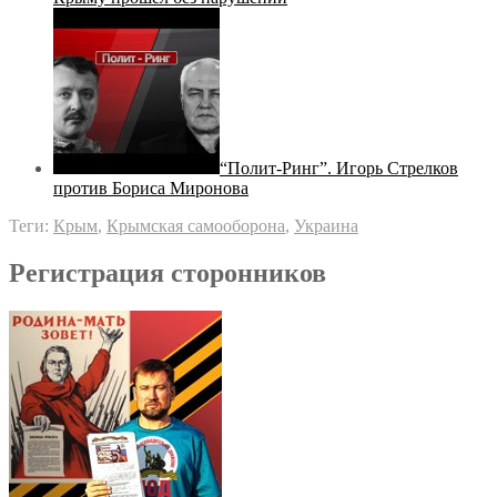
“Полит-Ринг”. Игорь Стрелков
против Бориса Миронова
Теги:
Крым
,
Крымская самооборона
,
Украина
Регистрация сторонников