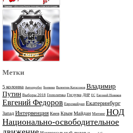
Метки
Владимир
5 колонна
Автопробег
Боевики
Валентин Катасонов
Путин
Выборы 2018
Госдума
ДНР
Геополитика
ЕС
Евгений Новиков
Евгений Федоров
Екатеринбург
Евромайдан
НОД
Интервенция
Майдан
Запад
Киев
Крым
Митинг
Национально-освободительное
движение
Национальный лидер