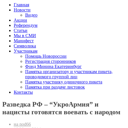
Главная
Новости
Видео
Акции
Референдум
Статьи
Мы в СМИ
Манифест
Символика
Участникам
Помощь Новороссии
Регистрация сторонников
Фонд Минина Екатеринбург
Памятка организатору и участникам пикета,
проводимого группой лиц
Памятка участнику одиночного пикета
Памятка при раздаче листовок
Контакты
Разведка РФ – “УкроАрмия” и
нацисты готовятся воевать с народом
на nod66