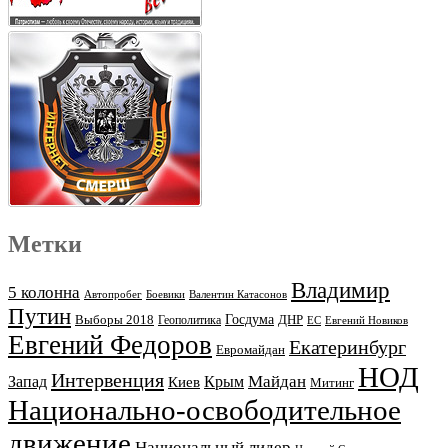
Метки
Владимир
5 колонна
Автопробег
Боевики
Валентин Катасонов
Путин
Выборы 2018
Госдума
ДНР
Геополитика
ЕС
Евгений Новиков
Евгений Федоров
Екатеринбург
Евромайдан
НОД
Интервенция
Майдан
Запад
Киев
Крым
Митинг
Национально-освободительное
движение
Национальный лидер