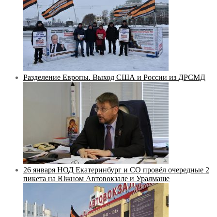
Разделение Европы. Выход США и России из ДРСМД
26 января НОД Екатеринбург и СО провёл очередные 2
пикета на Южном Автовокзале и Уралмаше