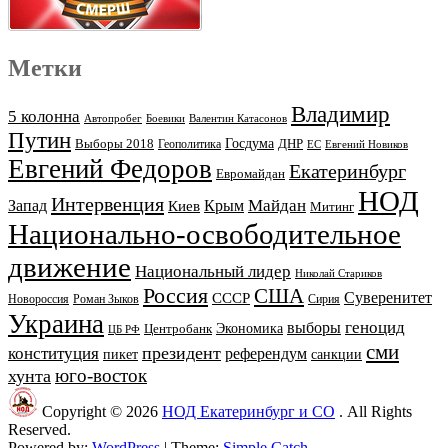
Метки
Владимир
5 колонна
Автопробег
Боевики
Валентин Катасонов
Путин
Выборы 2018
Госдума
ДНР
Геополитика
ЕС
Евгений Новиков
Евгений Федоров
Екатеринбург
Евромайдан
НОД
Интервенция
Майдан
Запад
Киев
Крым
Митинг
Национально-освободительное
движение
Национальный лидер
Николай Стариков
Россия
США
Суверенитет
СССР
Новороссия
Роман Зыков
Сирия
Украина
геноцид
выборы
Экономика
Центробанк
ЦБ РФ
сми
президент
конституция
референдум
пикет
санкции
юго-восток
хунта
Copyright © 2026
НОД Екатеринбург и СО
. All Rights
Reserved.
Powered by:
WordPress
| Theme:
Simple Catch