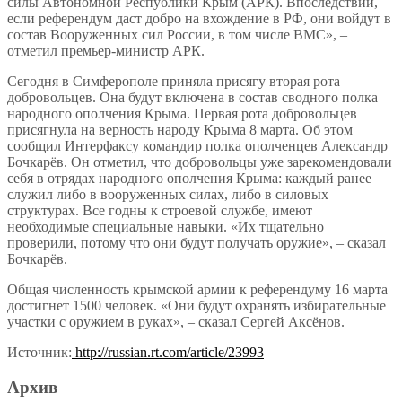
силы Автономной Республики Крым (АРК). Впоследствии,
если референдум даст добро на вхождение в РФ, они войдут в
состав Вооруженных сил России, в том числе ВМС», –
отметил премьер-министр АРК.
Сегодня в Симферополе приняла присягу вторая рота
добровольцев. Она будут включена в состав сводного полка
народного ополчения Крыма. Первая рота добровольцев
присягнула на верность народу Крыма 8 марта. Об этом
сообщил Интерфаксу командир полка ополченцев Александр
Бочкарёв. Он отметил, что добровольцы уже зарекомендовали
себя в отрядах народного ополчения Крыма: каждый ранее
служил либо в вооруженных силах, либо в силовых
структурах. Все годны к строевой службе, имеют
необходимые специальные навыки. «Их тщательно
проверили, потому что они будут получать оружие», – сказал
Бочкарёв.
Общая численность крымской армии к референдуму 16 марта
достигнет 1500 человек. «Они будут охранять избирательные
участки с оружием в руках», – сказал Сергей Аксёнов.
Источник:
http://russian.rt.com/article/23993
Архив