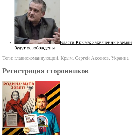
Власти Крыма: Захваченные земли
будут освобождены
Теги:
главнокомандующий
,
Крым
,
Сергей Аксенов
,
Украина
Регистрация сторонников