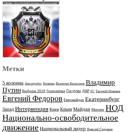
Метки
Владимир
5 колонна
Автопробег
Боевики
Валентин Катасонов
Путин
Выборы 2018
Госдума
ДНР
Геополитика
ЕС
Евгений Новиков
Евгений Федоров
Екатеринбург
Евромайдан
НОД
Интервенция
Майдан
Запад
Киев
Крым
Митинг
Национально-освободительное
движение
Национальный лидер
Николай Стариков