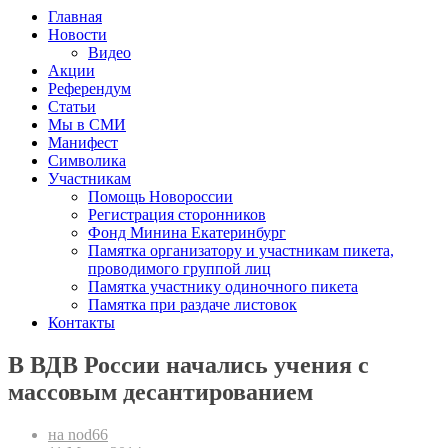
Главная
Новости
Видео
Акции
Референдум
Статьи
Мы в СМИ
Манифест
Символика
Участникам
Помощь Новороссии
Регистрация сторонников
Фонд Минина Екатеринбург
Памятка организатору и участникам пикета,
проводимого группой лиц
Памятка участнику одиночного пикета
Памятка при раздаче листовок
Контакты
В ВДВ России начались учения с
массовым десантированием
на nod66