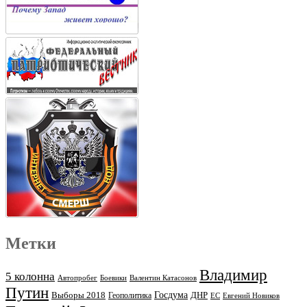
Метки
Владимир
5 колонна
Автопробег
Боевики
Валентин Катасонов
Путин
Выборы 2018
Госдума
ДНР
Геополитика
ЕС
Евгений Новиков