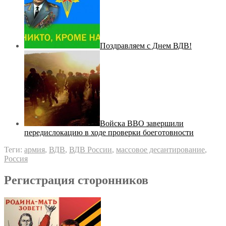
Поздравляем с Днем ВДВ!
Войска ВВО завершили
передислокацию в ходе проверки боеготовности
Теги:
армия
,
ВДВ
,
ВДВ России
,
массовое десантирование
,
Россия
Регистрация сторонников