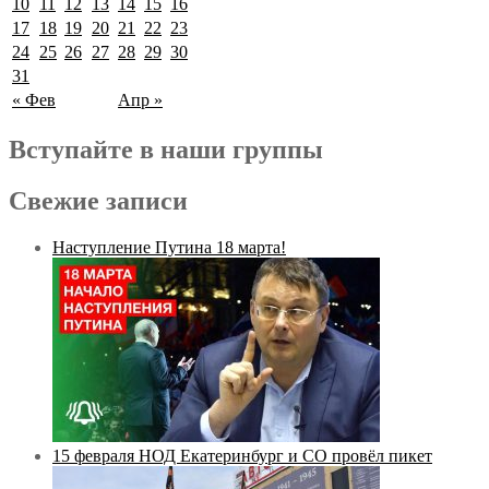
10
11
12
13
14
15
16
17
18
19
20
21
22
23
24
25
26
27
28
29
30
31
« Фев
Апр »
Вступайте в наши группы
Свежие записи
Наступление Путина 18 марта!
15 февраля НОД Екатеринбург и СО провёл пикет