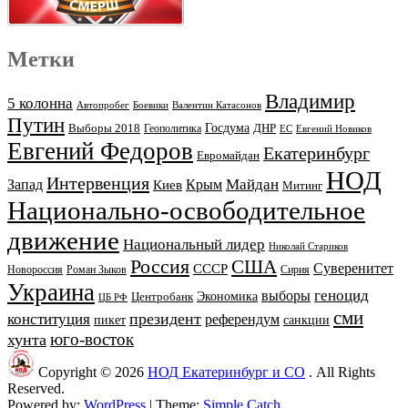
Метки
Владимир
5 колонна
Автопробег
Боевики
Валентин Катасонов
Путин
Выборы 2018
Госдума
ДНР
Геополитика
ЕС
Евгений Новиков
Евгений Федоров
Екатеринбург
Евромайдан
НОД
Интервенция
Майдан
Запад
Киев
Крым
Митинг
Национально-освободительное
движение
Национальный лидер
Николай Стариков
Россия
США
Суверенитет
СССР
Новороссия
Роман Зыков
Сирия
Украина
геноцид
выборы
Экономика
Центробанк
ЦБ РФ
сми
президент
конституция
референдум
пикет
санкции
юго-восток
хунта
Copyright © 2026
НОД Екатеринбург и СО
. All Rights
Reserved.
Powered by:
WordPress
| Theme:
Simple Catch