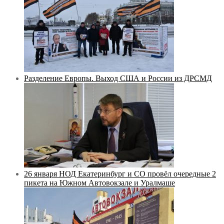
Разделение Европы. Выход США и России из ДРСМД
26 января НОД Екатеринбург и СО провёл очередные 2
пикета на Южном Автовокзале и Уралмаше