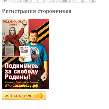
Теги:
Запад
,
Интервенция
,
СБУ
,
Украина
,
Экс-глава СБУ
Регистрация сторонников