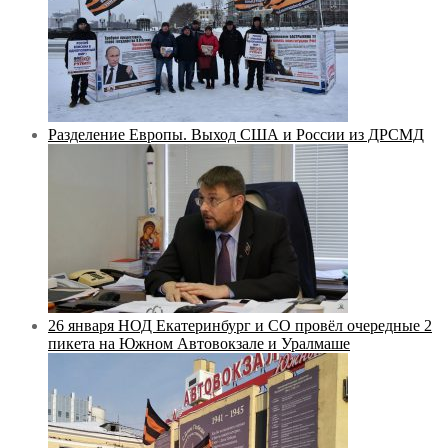
Разделение Европы. Выход США и России из ДРСМД
26 января НОД Екатеринбург и СО провёл очередные 2
пикета на Южном Автовокзале и Уралмаше