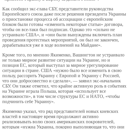
Как сообщил экс-глава СБУ, представители руководства
Европейского союза даже после решения президента Украины
о приостановке процесса об ассоциации с европейским
блоком были готовы «изменить некоторые статьи» договора,
чтобы он все-таки был подписан. Однако это «сильно не
устраивало США», и «они были вынуждены включить план
проведения протестных мероприятий, он был не закончен,
дорабатывался уже в ходе волнений на Майдане».
Кроме того, по мнению Якименко, Вашингтон не устраивало
не только мирное развитие ситуации на Украине, но и
позиция ЕС, который выступал за мирное урегулирование
ситуации в стране. США «нужно было все изменить в свою
пользу, рассорить Украину с Европой и Украину с Россией,
что они добросовестно и сделали», — заявил экс-начальник
СБУ. Он также отметил, что крайне активную роль в событиях
на Украине играла Польша, которая «использует все
возможности», в том числе структуры ЕС и НАТО, «чтобы
подчинить себе Украину».
Якименко указал, что ряд представителей новых киевских
властей в настоящее время продолжают активно
реализовывать волю своих американских покровителей,
которым «нужна Украина, покорно выполняющая то, что они