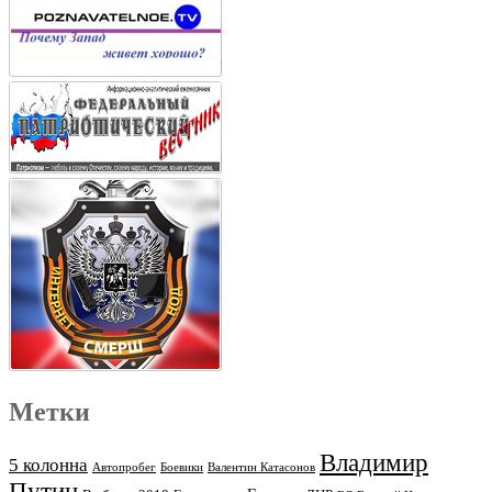
Метки
Владимир
5 колонна
Автопробег
Боевики
Валентин Катасонов
Путин