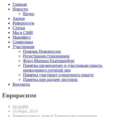
Главная
Новости
Видео
Акции
Референдум
Статьи
Мы в СМИ
Манифест
Символика
Участникам
Помощь Новороссии
Регистрация сторонников
Фонд Минина Екатеринбург
Памятка организатору и участникам пикета,
проводимого группой лиц
Памятка участнику одиночного пикета
Памятка при раздаче листовок
Контакты
Еврорасизм
на nod66
14 Март, 2014
Комментарии
к записи Еврорасизм
отключены