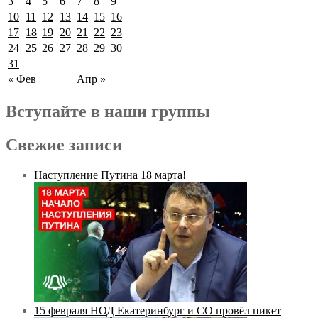
3
4
5
6
7
8
9
10
11
12
13
14
15
16
17
18
19
20
21
22
23
24
25
26
27
28
29
30
31
« Фев
Апр »
Вступайте в наши группы
Свежие записи
Наступление Путина 18 марта!
15 февраля НОД Екатеринбург и СО провёл пикет