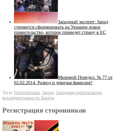
Западный эксперт: Запад
стремится сформировать на Украине новое
правительство, которое приведет страну в ЕС
Мировой Передел. № 77 от
02.02.2014. Развод и девичья фамилия?
Теги:
Геополитика
,
Запад
,
Западная цивилизация
,
исключительность Запада
Регистрация сторонников