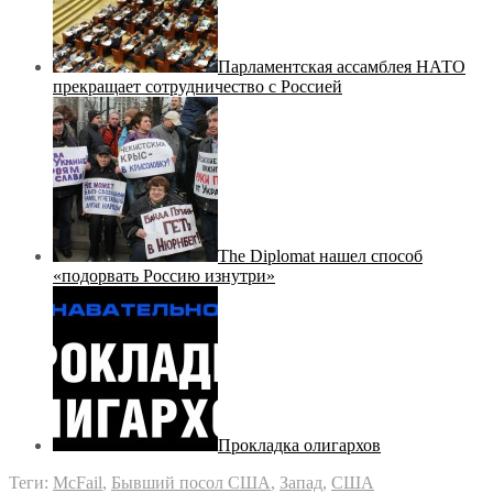
Парламентская ассамблея НАТО
прекращает сотрудничество с Россией
The Diplomat нашел способ
«подорвать Россию изнутри»
Прокладка олигархов
Теги:
McFail
,
Бывший посол США
,
Запад
,
США