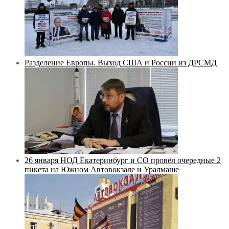
Разделение Европы. Выход США и России из ДРСМД
26 января НОД Екатеринбург и СО провёл очередные 2
пикета на Южном Автовокзале и Уралмаше